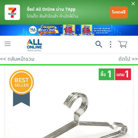
ช้อป All Online ผ่าน 7App
โหลดฟรี
โปรเด็ด สินค้าโดนใจ ห้างใกล้บ้าน
Toggle
navigation
<< กลับหน้ารวม
ถัดไป >>
ย้อนกลับ
ย้อนกลับ
ย้อนกลับ
ย้อนกลับ
ย้อนกลับ
ย้อนกลับ
ย้อนกลับ
ย้อนกลับ
ย้อนกลับ
ย้อนกลับ
ย้อนกลับ
เครื่องดื่มและผงชงดื่ม
มือถือ
พระเครื่อง test pop