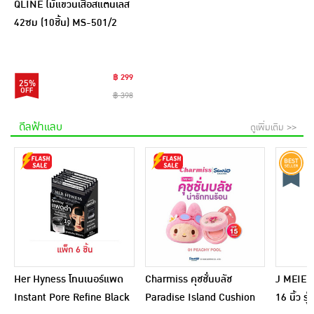
QLINE ไม้แขวนเสื้อสแตนเลส
42ซม (10ชิ้น) MS-501/2
฿ 299
25%
฿ 398
ดีลฟ้าแลบ
ดูเพิ่มเติม >>
Her Hyness โทนเนอร์แพด
Charmiss คุชชั่นบลัช
J MEIER 
Instant Pore Refine Black
Paradise Island Cushion
16 นิ้ว ร