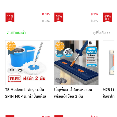
Pad 9แผ่น (แพ็ก6)
Blush 4 กรัม
(อัพเกรด
฿ 315
฿ 239
11%
40%
69%
฿ 354
฿ 399
สินค้าแนะนำ
ดูเพิ่มเติม >>
TS Modern Living ถังปั่น
ไม้ถูพื้นรีดน้ำในตัวหัวแบน
M2S Lifes
SPIN MOP ตะกร้าปั่นแห้งส
พร้อมผ้าม็อบ 2 ผืน
ส้มชาไทย
แตนเลสไซส์มินิ รุ่น
CLEANING0019
฿ 199
฿ 129