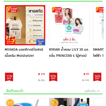
MIHADA มอยซ์เจอร์ไรเซอร์
VIVIAN น้ำหอม LILY 30 มล.
SMARTHO
เนื้อครีม Moisturizer
กลิ่น PRINCESS 4 (ผู้ชายมี
ไฟฟ้า 1 ล
Sensitive Cream 7 กรัม
เสน่ห์) + PRINCESS 5 (ผู้
SRC100
(แพ็ก 6 ชิ้น)
หญิงเซ็กซี่)
฿ 315
฿ 99
11%
50%
36%
฿ 354
฿ 198
สินค้าแนะนำ
ดูเพิ่มเติม >>