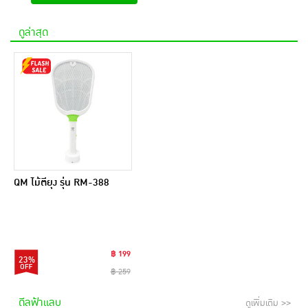
ดูล่าสุด
QM ไม้ตียุง รุ่น RM-388
฿ 199
23%
฿ 259
ดีลฟ้าแลบ
ดูเพิ่มเติม >>