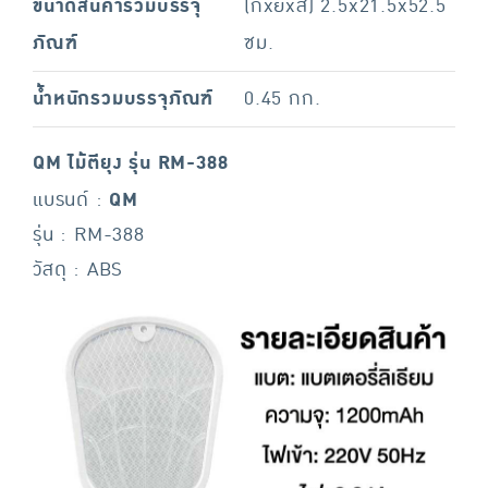
ขนาดสินค้ารวมบรรจุ
(กxยxส) 2.5x21.5x52.5
ภัณฑ์
ซม.
น้ำหนักรวมบรรจุภัณฑ์
0.45 กก.
QM ไม้ตียุง รุ่น RM-388
แบรนด์ :
QM
รุ่น : RM-388
วัสดุ : ABS