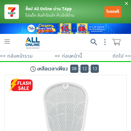
ช้อป All Online ผ่าน 7App
โหลดฟรี
โปรเด็ด สินค้าโดนใจ ห้างใกล้บ้าน
Toggle
navigation
<< กลับหน้ารวม
<< ก่อนหน้านี้
ถัดไป >>
เหลือเวลาเพียง
08
12
13
ย้อนกลับ
ย้อนกลับ
ย้อนกลับ
ย้อนกลับ
ย้อนกลับ
ย้อนกลับ
ย้อนกลับ
ย้อนกลับ
ย้อนกลับ
ย้อนกลับ
ย้อนกลับ
เครื่องดื่มและผงชงดื่ม
มือถือ
พระเครื่อง test pop