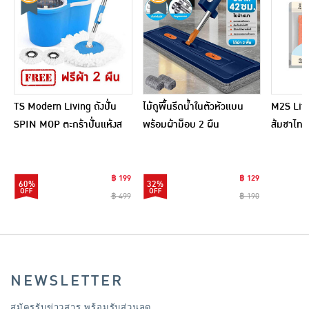
TS Modern Living ถังปั่น
ไม้ถูพื้นรีดน้ำในตัวหัวแบน
M2S Lifes
SPIN MOP ตะกร้าปั่นแห้งส
พร้อมผ้าม็อบ 2 ผืน
ส้มชาไทย
แตนเลสไซส์มินิ รุ่น
CLEANING0019
฿ 199
฿ 129
60%
32%
฿ 499
฿ 190
NEWSLETTER
สมัครรับข่าวสาร พร้อมรับส่วนลด