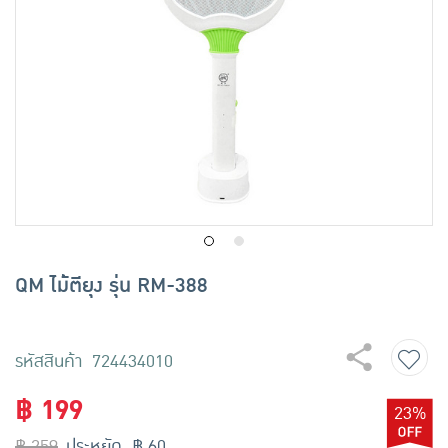
เครื่องปรุงรสและของแห้ง
ขนมขบเคี้ยว และช็อคโกแลต
อาหารสด ผัก ผลไม้และเบเกอรี่
QM ไม้ตียุง รุ่น RM-388
รหัสสินค้า 724434010
฿ 199
23%
฿ 259
ประหยัด ฿ 60