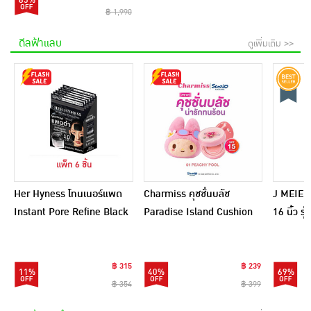
฿ 1,990
ดีลฟ้าแลบ
ดูเพิ่มเติม >>
Her Hyness โทนเนอร์แพด
Charmiss คุชชั่นบลัช
J MEIER 
Instant Pore Refine Black
Paradise Island Cushion
16 นิ้ว ร
Pad 9แผ่น (แพ็ก6)
Blush 4 กรัม
(อัพเกรด
฿ 315
฿ 239
11%
40%
69%
฿ 354
฿ 399