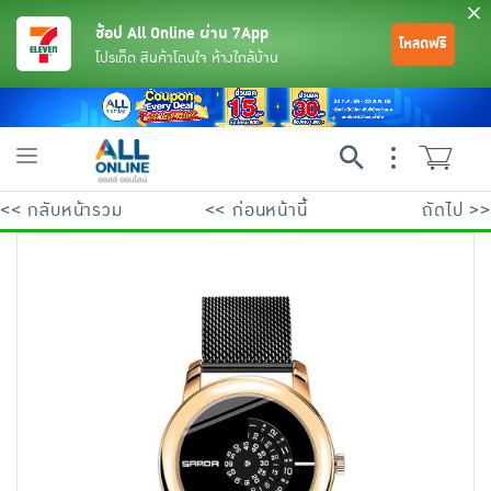
ช้อป All Online ผ่าน 7App
โหลดฟรี
โปรเด็ด สินค้าโดนใจ ห้างใกล้บ้าน
Toggle
navigation
<< กลับหน้ารวม
<< ก่อนหน้านี้
ถัดไป >>
ย้อนกลับ
ย้อนกลับ
ย้อนกลับ
ย้อนกลับ
ย้อนกลับ
ย้อนกลับ
ย้อนกลับ
ย้อนกลับ
ย้อนกลับ
ย้อนกลับ
ย้อนกลับ
เครื่องดื่มและผงชงดื่ม
มือถือ
พระเครื่อง test pop