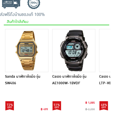
ส่งฟรีถึงบ้าน
ของแท้ 100%
สินค้าใกล้เคียง
Sanda นาฬิกาข้อมือ รุ่น
Casio นาฬิกาข้อมือ รุ่น
Casio นา
SW406
AE1000W-1BVDF
LTP-V0
฿ 1,085
72%
51%
48%
฿ 499
฿ 2,200