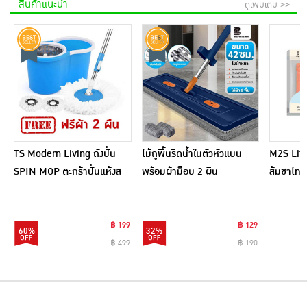
สินค้าแนะนำ
ดูเพิ่มเติม >>
TS Modern Living ถังปั่น
ไม้ถูพื้นรีดน้ำในตัวหัวแบน
M2S Lifes
SPIN MOP ตะกร้าปั่นแห้งส
พร้อมผ้าม็อบ 2 ผืน
ส้มชาไทย
แตนเลสไซส์มินิ รุ่น
CLEANING0019
฿ 199
฿ 129
60%
32%
฿ 499
฿ 190