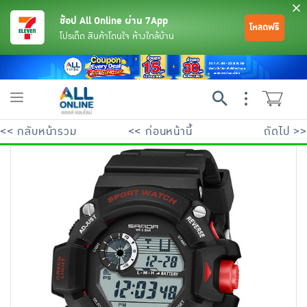
ช้อป All Online ผ่าน 7App
โหลดฟรี
โปรเด็ด สินค้าโดนใจ ห้างใกล้บ้าน
Toggle
navigation
<< กลับหน้ารวม
<< ก่อนหน้านี้
ถัดไป >>
ย้อนกลับ
ย้อนกลับ
ย้อนกลับ
ย้อนกลับ
ย้อนกลับ
ย้อนกลับ
ย้อนกลับ
ย้อนกลับ
ย้อนกลับ
ย้อนกลับ
ย้อนกลับ
เครื่องดื่มและผงชงดื่ม
มือถือ
พระเครื่อง test pop