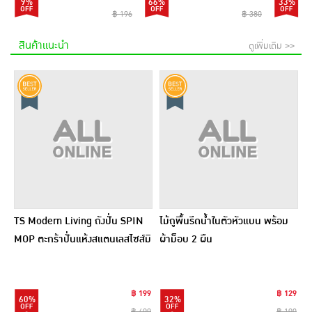
9%
66%
33%
฿ 196
฿ 380
สินค้าแนะนำ
ดูเพิ่มเติม >>
TS Modern Living ถังปั่น SPIN
ไม้ถูพื้นรีดน้ำในตัวหัวแบน พร้อม
MOP ตะกร้าปั่นแห้งสแตนเลสไซส์มิ
ผ้าม็อบ 2 ผืน
นิ รุ่น CLEANING0019
฿ 199
฿ 129
60%
32%
฿ 499
฿ 190