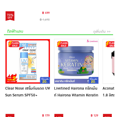
฿ 499
70%
฿ 1,690
ดีลฟ้าแลบ
ดูเพิ่มเติม >>
Clear Nose เซรั่มกันแดด UV
Livetined Hairona ทรีทเม้น
Aconatic
Sun Serum SPF50+
ท์ Hairona Vitamin Keratin
1.8 ลิตร
PA++++ 28 มล.
Deep Treatment 500ml.
สีชมพูดำ
฿ 179
฿ 129