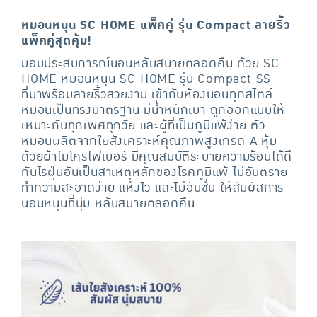
หมอนหนุน SC HOME แพ็คคู่ รุ่น Compact ลายริ้ว
แพ็คคู่สุดคุ้ม!
มอบประสบการณ์นอนหลับสบายตลอดคืน ด้วย SC
HOME หมอนหนุน SC HOME รุ่น Compact SS
ที่มาพร้อมลายริ้วสวยงาม เข้ากับห้องนอนทุกสไตล์
หมอนเป็นทรงมาตรฐาน มีน้ำหนักเบา ถูกออกแบบให้
เหมาะกับทุกเพศทุกวัย และผู้ที่เป็นภูมิแพ้ง่าย ตัว
หมอนผลิตจากใยสังเคราะห์คุณภาพสูงเกรด A หุ้ม
ด้วยผ้าไมโครไฟเบอร์ มีคุณสมบัติระบายความร้อนได้ดี
กันไรฝุ่นอันเป็นสาเหตุหลักของโรคภูมิแพ้ ไม่อันตราย
ทำความสะอาดง่าย แห้งไว และไม่อับชื่น ให้สัมผัสการ
นอนหนุนที่นุ่ม หลับสบายตลอดคืน