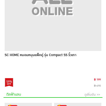
SC HOME หมอนหนุนแพ็คคู่ รุ่น Compact SS ริ้วเทา
฿ 199
59%
฿ 490
ดีลฟ้าแลบ
ดูเพิ่มเติม >>