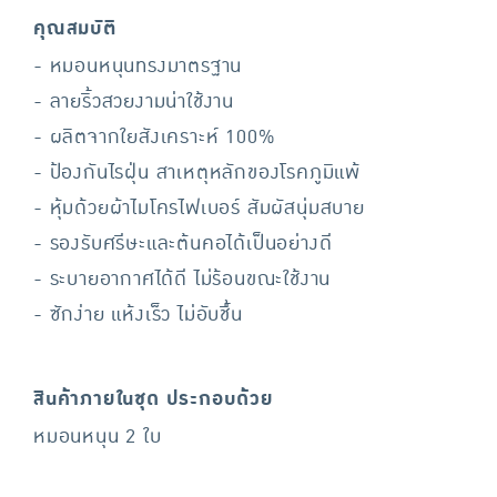
คุณสมบัติ
- หมอนหนุนทรงมาตรฐาน
- ลายริ้วสวยงามน่าใช้งาน
- ผลิตจากใยสังเคราะห์ 100%
- ป้องกันไรฝุ่น สาเหตุหลักของโรคภูมิแพ้
- หุ้มด้วยผ้าไมโครไฟเบอร์ สัมผัสนุ่มสบาย
- รองรับศรีษะและต้นคอได้เป็นอย่างดี
- ระบายอากาศได้ดี ไม่ร้อนขณะใช้งาน
- ซักง่าย แห้งเร็ว ไม่อับชื้น
สินค้าภายในชุด ประกอบด้วย
หมอนหนุน 2 ใบ