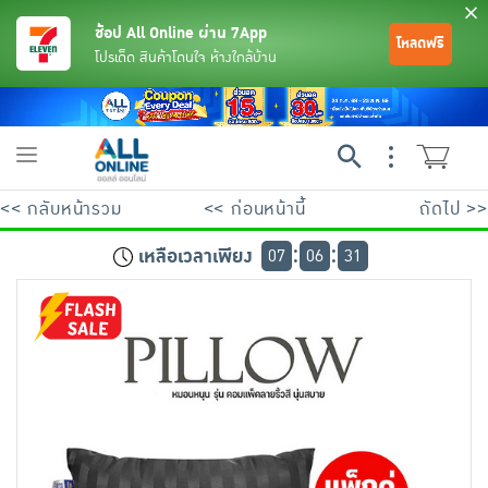
ช้อป All Online ผ่าน 7App
โหลดฟรี
โปรเด็ด สินค้าโดนใจ ห้างใกล้บ้าน
Toggle
navigation
<< กลับหน้ารวม
<< ก่อนหน้านี้
ถัดไป >>
เหลือเวลาเพียง
07
06
31
ย้อนกลับ
ย้อนกลับ
ย้อนกลับ
ย้อนกลับ
ย้อนกลับ
ย้อนกลับ
ย้อนกลับ
ย้อนกลับ
ย้อนกลับ
ย้อนกลับ
ย้อนกลับ
เครื่องดื่มและผงชงดื่ม
มือถือ
พระเครื่อง test pop