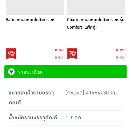
Satin หมอนหนุนใยสังเคราะห์
Charm หมอนหนุนใยสังเคราะห์ รุ่น
Comfort (แพ็กคู่)
฿ 169
฿ 199
69%
78%
฿ 540
฿ 900
รายละเอียด
ขนาดสินค้ารวมบรรจุ
(กxยxส) 41x64x30 ซม.
ภัณฑ์
น้ำหนักรวมบรรจุภัณฑ์
1.1 กก.