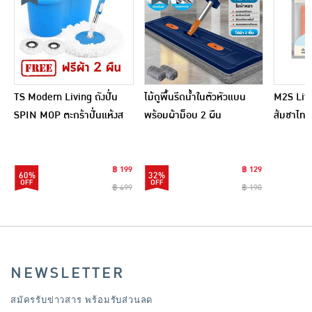
TS Modern Living ถังปั่น
ไม้ถูพื้นรีดน้ำในตัวหัวแบน
M2S Lifes
SPIN MOP ตะกร้าปั่นแห้งส
พร้อมผ้าม็อบ 2 ผืน
ส้มชาไทย
แตนเลสไซส์มินิ รุ่น
CLEANING0019
฿ 199
฿ 129
60%
32%
฿ 499
฿ 190
NEWSLETTER
สมัครรับข่าวสาร พร้อมรับส่วนลด