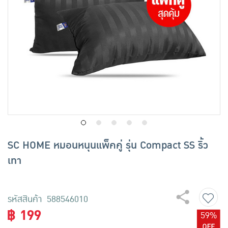
เครื่องปรุงรสและของแห้ง
ขนมขบเคี้ยว และช็อคโกแลต
อาหารสด ผัก ผลไม้และเบเกอรี่
SC HOME หมอนหนุนแพ็คคู่ รุ่น Compact SS ริ้ว
เทา
รหัสสินค้า 588546010
฿ 199
59%