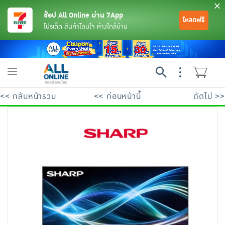
ช้อป All Online ผ่าน 7App
โหลดฟรี
โปรเด็ด สินค้าโดนใจ ห้างใกล้บ้าน
Toggle
navigation
<< กลับหน้ารวม
<< ก่อนหน้านี้
ถัดไป >>
ย้อนกลับ
ย้อนกลับ
ย้อนกลับ
ย้อนกลับ
ย้อนกลับ
ย้อนกลับ
ย้อนกลับ
ย้อนกลับ
ย้อนกลับ
ย้อนกลับ
ย้อนกลับ
เครื่องดื่มและผงชงดื่ม
มือถือ
พระเครื่อง test pop