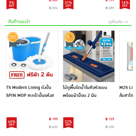
฿ 269
฿ 179
9%
31%
16%
฿ 294
฿ 259
สินค้าแนะนำ
ดูเพิ่มเติม >>
TS Modern Living ถังปั่น
ไม้ถูพื้นรีดน้ำในตัวหัวแบน
M2S Lifes
SPIN MOP ตะกร้าปั่นแห้งส
พร้อมผ้าม็อบ 2 ผืน
ส้มชาไทย
แตนเลสไซส์มินิ รุ่น
CLEANING0019
฿ 199
฿ 129
60%
32%
฿ 499
฿ 190