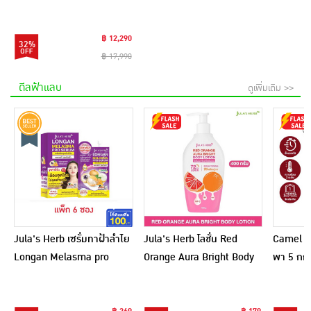
C50HJ6000X
฿ 12,290
32%
฿ 17,990
ดีลฟ้าแลบ
ดูเพิ่มเติม >>
Jula's Herb เซรั่มทาฝ้าลำไย
Jula's Herb โลชั่น Red
Camel เ
Longan Melasma pro
Orange Aura Bright Body
พา 5 กก.
Serum 8 มล. (6ซอง)
Lotion 400 กรัม