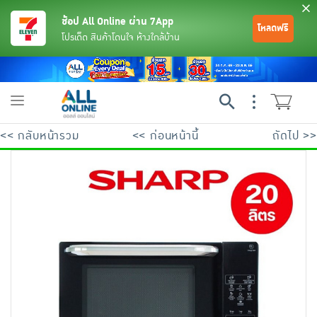
ช้อป All Online ผ่าน 7App
โหลดฟรี
โปรเด็ด สินค้าโดนใจ ห้างใกล้บ้าน
Toggle
navigation
<< กลับหน้ารวม
<< ก่อนหน้านี้
ถัดไป >>
ย้อนกลับ
ย้อนกลับ
ย้อนกลับ
ย้อนกลับ
ย้อนกลับ
ย้อนกลับ
ย้อนกลับ
ย้อนกลับ
ย้อนกลับ
ย้อนกลับ
ย้อนกลับ
เครื่องดื่มและผงชงดื่ม
มือถือ
พระเครื่อง test pop