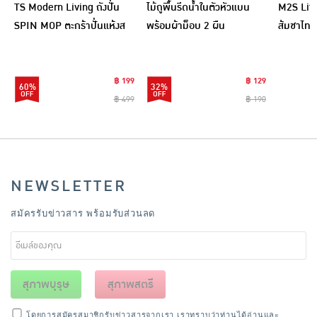
TS Modern Living ถังปั่น
ไม้ถูพื้นรีดน้ำในตัวหัวแบน
M2S Lifes
SPIN MOP ตะกร้าปั่นแห้งส
พร้อมผ้าม็อบ 2 ผืน
ส้มชาไทย
แตนเลสไซส์มินิ รุ่น
CLEANING0019
฿ 199
฿ 129
60%
32%
฿ 499
฿ 190
NEWSLETTER
สมัครรับข่าวสาร พร้อมรับส่วนลด
สุภาพบุรุษ
สุภาพสตรี
โดยการสมัครสมาชิกรับข่าวสารจากเรา เราทราบว่าท่านได้อ่านและ