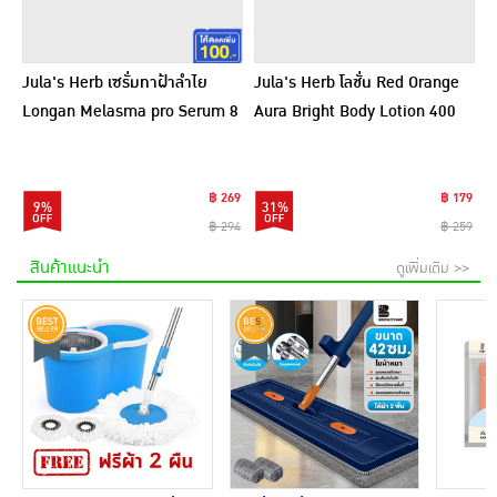
Jula's Herb เซรั่มทาฝ้าลำไย
Jula's Herb โลชั่น Red Orange
Longan Melasma pro Serum 8
Aura Bright Body Lotion 400
มล. (6ซอง)
กรัม
฿ 269
฿ 179
9%
31%
฿ 294
฿ 259
สินค้าแนะนำ
ดูเพิ่มเติม >>