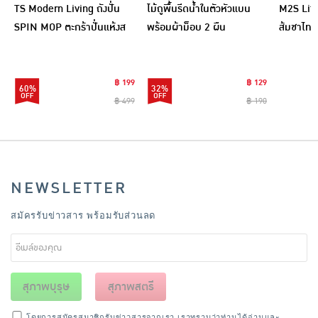
TS Modern Living ถังปั่น
ไม้ถูพื้นรีดน้ำในตัวหัวแบน
M2S Lifes
SPIN MOP ตะกร้าปั่นแห้งส
พร้อมผ้าม็อบ 2 ผืน
ส้มชาไทย
แตนเลสไซส์มินิ รุ่น
CLEANING0019
฿ 199
฿ 129
60%
32%
฿ 499
฿ 190
NEWSLETTER
สมัครรับข่าวสาร พร้อมรับส่วนลด
สุภาพบุรุษ
สุภาพสตรี
โดยการสมัครสมาชิกรับข่าวสารจากเรา เราทราบว่าท่านได้อ่านและ