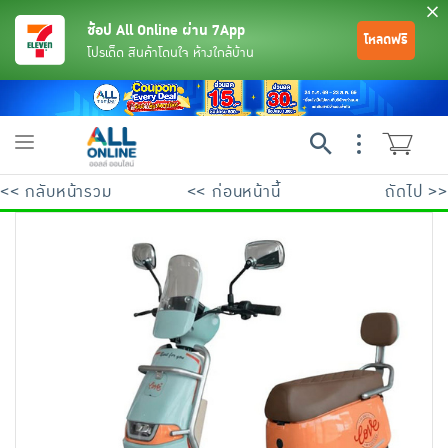
ช้อป All Online ผ่าน 7App
โหลดฟรี
โปรเด็ด สินค้าโดนใจ ห้างใกล้บ้าน
Toggle
navigation
<< กลับหน้ารวม
<< ก่อนหน้านี้
ถัดไป >>
ย้อนกลับ
ย้อนกลับ
ย้อนกลับ
ย้อนกลับ
ย้อนกลับ
ย้อนกลับ
ย้อนกลับ
ย้อนกลับ
ย้อนกลับ
ย้อนกลับ
ย้อนกลับ
เครื่องดื่มและผงชงดื่ม
มือถือ
พระเครื่อง test pop