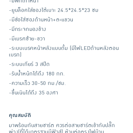
-มีพักเท้าหน้า
-ยูบล็อคใส่ของใต้เบาะ 24.5*24.5*23 ซม
-มีช่อใส่ซองด้านหน้า+ตะแขวน
-มีกระจกมองข้าง
-มีเบรคซ้าย-ขวา
-ระบบเบรคหน้าหลังแบบดั้ม (มีไฟLEDด้านหลังตอน
เบรก)
-ระบบเกียร์ 3 สปีด
-รับน้ำหน้กได้ถึง 180 กก.
-ความเร็ว 30-50 กม./ชม.
-ขึ้นเนินได้ถึง 35 องศา
คุณสมบัติ
มาพร้อมกับสายชาร์ต ควรต่อสายชาร์ตเข้ากับปลั๊ก
พ่วง(ที่ได้มาตรฐานมีฟิวส์) ห้ามต่อตรงไฟบ้าน