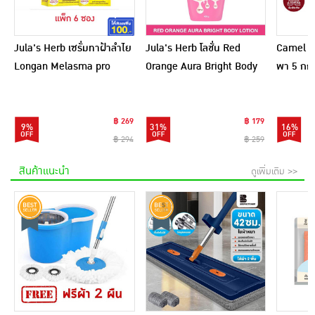
Jula's Herb เซรั่มทาฝ้าลำไย
Jula's Herb โลชั่น Red
Camel เ
Longan Melasma pro
Orange Aura Bright Body
พา 5 กก.
Serum 8 มล. (6ซอง)
Lotion 400 กรัม
฿ 269
฿ 179
9%
31%
16%
฿ 294
฿ 259
สินค้าแนะนำ
ดูเพิ่มเติม >>