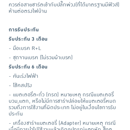
ควรต่อสายชาร์ตเข้ากับปลั๊กพ่วง(ที่ได้มาตรฐานมีฟิวส์)
ห้ามต่อตรงไฟบ้าน
การรับประกัน
รับประกัน 3 เดือน
- มือเบรค R+L
- ชุดจานเบรค (ไม่รวมผ้าเบรค)
รับประกัน 6 เดือน
- คันเร่งไฟฟ้า
- โช้คสปริง
- แบตเตอรี่ตะกั่ว (กรด) หมายเหตุ กรณีแบตเตอรี่
บวม,แตก, หรือไม่มีการชาร์จปล่อยให้แบตเตอรี่หมด
รวมถึงการใช้งานที่ผิดประเภท ไม่อยู่ในเงื่อนไขการรับ
ประกัน
- เครื่องชาร์จแบตเตอรี่ (Adapter) หมายเหตุ กรณี
เมื่อมีการนำไปใช้งานแล้วเกิดอุปกรณ์แตกหัก ช็อต