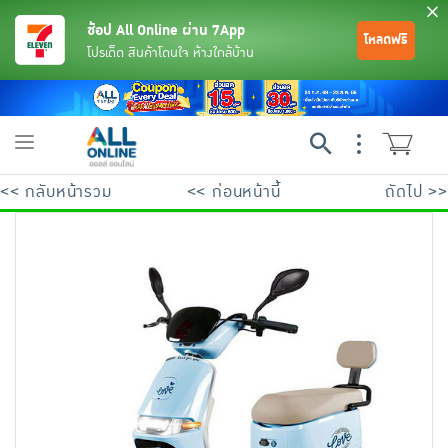
ช้อป All Online ผ่าน 7App
โหลดฟรี
โปรเด็ด สินค้าโดนใจ ห้างใกล้บ้าน
Toggle
navigation
<< กลับหน้ารวม
<< ก่อนหน้านี้
ถัดไป >>
ย้อนกลับ
ย้อนกลับ
ย้อนกลับ
ย้อนกลับ
ย้อนกลับ
ย้อนกลับ
ย้อนกลับ
ย้อนกลับ
ย้อนกลับ
ย้อนกลับ
ย้อนกลับ
เครื่องดื่มและผงชงดื่ม
มือถือ
พระเครื่อง test pop