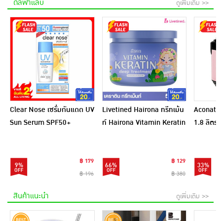
ดีลฟ้าแลบ
ดูเพิ่มเติม >>
Clear Nose เซรั่มกันแดด UV
Livetined Hairona ทรีทเม้น
Aconatic
Sun Serum SPF50+
ท์ Hairona Vitamin Keratin
1.8 ลิตร
PA++++ 28 มล.
Deep Treatment 500ml.
สีชมพูดำ
฿ 179
฿ 129
9%
66%
33%
฿ 196
฿ 380
สินค้าแนะนำ
ดูเพิ่มเติม >>