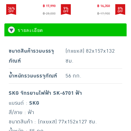
฿ 17,990
฿ 16,350
36%
9%
8%
฿ 28,000
฿ 17,900
รายละเอียด
ขนาดสินค้ารวมบรรจุ
(กxยxส) 82x157x132
ภัณฑ์
ซม.
น้ำหนักรวมบรรจุภัณฑ์
56 กก.
SKG จักรยานไฟฟ้า SK-6701 ฟ้า
แบรนด์ :
SKG
สี/ลาย : ฟ้า
ขนาดสินค้า : (กxยxส) 77x152x127 ซม.