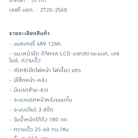
น้ำหนัก : 55 กก.
เลขที่ มอก. : 2720-2560
รายละเอียดสินค้า
- แบตเตอรี่ 48V 12Ah
- แผงหน้าปัด ดิจิตอล LCD บอกสถานะแบต, เลข
ไมล์, ความเร็ว
- สวิตซ์เปิดไฟหน้า ไฟเลี้ยว แตร
- มีโช๊คหน้า-หลัง
- มีเบรคซ้าย-ขวา
- ระบบเบรคหน้าหลังแบบดั้ม
- ระบบเกียร์ 3 สปีด
- รับน้ำหน้กได้ถึง 180 กก.
- ความเร็ว 25-40 กม./ชม.