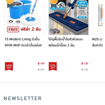
TS Modern Living ถังปั่น
ไม้ถูพื้นรีดน้ำในตัวหัวแบน
M2S Lifes
SPIN MOP ตะกร้าปั่นแห้งส
พร้อมผ้าม็อบ 2 ผืน
ส้มชาไทย
แตนเลสไซส์มินิ รุ่น
CLEANING0019
฿ 199
฿ 129
60%
32%
฿ 499
฿ 190
NEWSLETTER