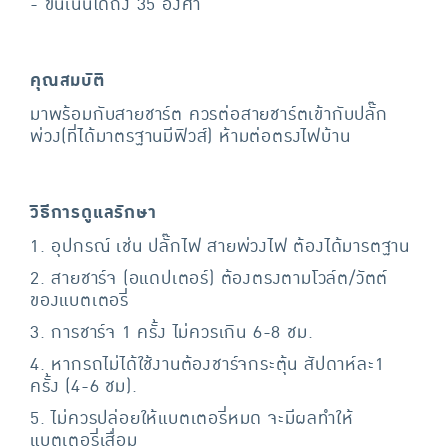
- ขึ้นเนินได้ถึง 35 องศา
คุณสมบัติ
มาพร้อมกับสายชาร์ต ควรต่อสายชาร์ตเข้ากับปลั๊ก
พ่วง(ที่ได้มาตรฐานมีฟิวส์) ห้ามต่อตรงไฟบ้าน
วิธีการดูแลรักษา
1. อุปกรณ์ เช่น ปลั๊กไฟ สายพ่วงไฟ ต้องได้มารตฐาน
2. สายชาร์จ (อแดปเตอร์) ต้องตรงตามโวล์ต/วัตต์
ของแบตเตอรี่
3. การชาร์จ 1 ครั้ง ไม่ควรเกิน 6-8 ชม.
4. หากรถไม่ได้ใช้งานต้องชาร์จกระตุ้น สัปดาห์ละ1
ครั้ง (4-6 ชม).
5. ไม่ควรปล่อยให้แบตเตอรี่หมด จะมีผลทำให้
แบตเตอรี่เสื่อม