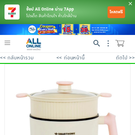
ช้อป All Online ผ่าน 7App
โหลดฟรี
โปรเด็ด สินค้าโดนใจ ห้างใกล้บ้าน
Toggle
navigation
<< กลับหน้ารวม
<< ก่อนหน้านี้
ถัดไป >>
ย้อนกลับ
ย้อนกลับ
ย้อนกลับ
ย้อนกลับ
ย้อนกลับ
ย้อนกลับ
ย้อนกลับ
ย้อนกลับ
ย้อนกลับ
ย้อนกลับ
ย้อนกลับ
เครื่องดื่มและผงชงดื่ม
มือถือ
พระเครื่อง test pop