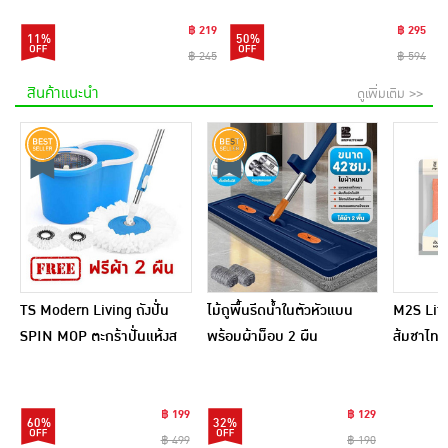
฿ 219
฿ 295
11%
50%
฿ 245
฿ 594
สินค้าแนะนำ
ดูเพิ่มเติม >>
TS Modern Living ถังปั่น
ไม้ถูพื้นรีดน้ำในตัวหัวแบน
M2S Lifes
SPIN MOP ตะกร้าปั่นแห้งส
พร้อมผ้าม็อบ 2 ผืน
ส้มชาไทย
แตนเลสไซส์มินิ รุ่น
CLEANING0019
฿ 199
฿ 129
60%
32%
฿ 499
฿ 190