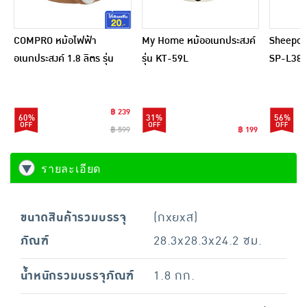
COMPRO หม้อไฟฟ้า
My Home หม้ออเนกประสงค์
Sheepola
อเนกประสงค์ 1.8 ลิตร รุ่น
รุ่น KT-59L
SP-L384
CP-B13
฿ 239
60%
31%
56%
฿ 599
฿ 199
รายละเอียด
ขนาดสินค้ารวมบรรจุ
(กxยxส)
ภัณฑ์
28.3x28.3x24.2 ซม.
น้ำหนักรวมบรรจุภัณฑ์
1.8 กก.