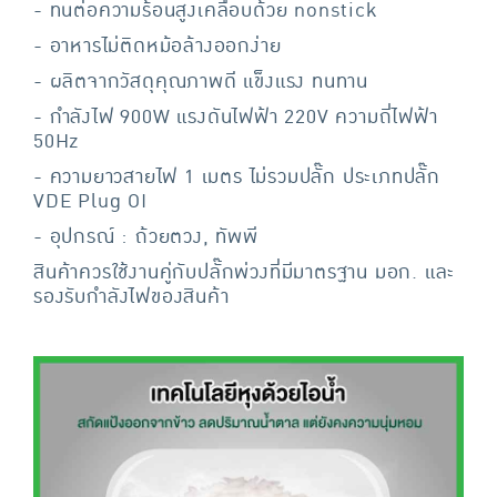
- ทนต่อความร้อนสูงเคลือบด้วย nonstick
- อาหารไม่ติดหม้อล้างออกง่าย
- ผลิตจากวัสดุคุณภาพดี แข็งแรง ทนทาน
- กำลังไฟ 900W แรงดันไฟฟ้า 220V ความถี่ไฟฟ้า
50Hz
- ความยาวสายไฟ 1 เมตร ไม่รวมปลั๊ก ประเภทปลั๊ก
VDE Plug OI
- อุปกรณ์ : ถ้วยตวง, ทัพพี
สินค้าควรใช้งานคู่กับปลั๊กพ่วงที่มีมาตรฐาน มอก. และ
รองรับกำลังไฟของสินค้า