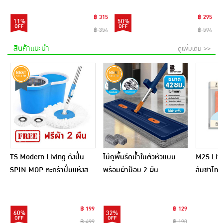
฿ 315
฿ 295
11%
50%
฿ 354
฿ 594
สินค้าแนะนำ
ดูเพิ่มเติม >>
TS Modern Living ถังปั่น
ไม้ถูพื้นรีดน้ำในตัวหัวแบน
M2S Lifes
SPIN MOP ตะกร้าปั่นแห้งส
พร้อมผ้าม็อบ 2 ผืน
ส้มชาไทย
แตนเลสไซส์มินิ รุ่น
CLEANING0019
฿ 199
฿ 129
60%
32%
฿ 499
฿ 190