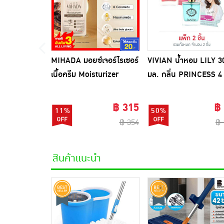
MIHADA มอยซ์เจอร์ไรเซอร์
VIVIAN น้ำหอม LILY 3
เนื้อครีม Moisturizer
มล. กลิ่น PRINCESS 4
Sensitive Cream 7 กรัม
(ผู้ชายมีเสน่ห์) +
(แพ็ก 6 ชิ้น)
PRINCESS 5 (ผู้หญิงเซ็ก
฿ 315
฿
11%
50%
฿ 354
฿ 
สินค้าแนะนำ