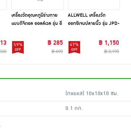
เครื่องวัดอุณหภูมิร่างกาย
ALLWELL เครื่องวัด
แบบดิจิตอล ออลล์เวล รุ่น อี
ออกซิเจนปลายนิ้ว รุ่น JPD-
 ดวง
ซี่เทมป์ (Model
500F
EasyTemp)
313
฿ 285
฿ 1,150
59%
47%
330
฿ 690
฿ 2,190
(กxยxส) 10x10x10 ซม.
0.1 กก.
4