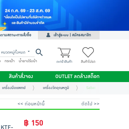
ดตามสถานะการสั่งซื้อ
เข้าสู่ระบบ | สมัครสมาชิก
หมวดหมู่ทั้งหมด
ว
กระเป๋า
น้ำยาปรับผ้า
ตะกร้าสินค้า
สินค้าโปรด
สินค้าสั่งจอง
OUTLET ลดล้างสต็อก
เครื่องมือแพทย์
เครื่องวัดอุณหภูมิ
Sabaideecare ปรอทวัดไข้ดิ
<< ก่อนหน้านี้
ถัดไป >>
฿ 150
น KTF-