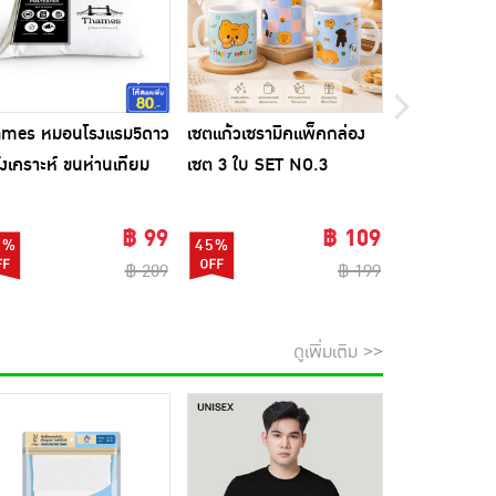
ames หมอนโรงแรม5ดาว
เซตแก้วเซรามิคแพ็คกล่อง
Biocap วิตาม
ังเคราะห์ ขนห่านเทียม
เซต 3 ใบ SET NO.3
แคปซูล
฿ 99
฿ 109
3%
45%
82%
฿ 209
฿ 199
ดูเพิ่มเติม >>