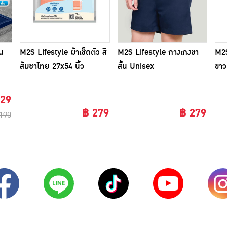
บน
M2S Lifestyle ผ้าเช็ดตัว สี
M2S Lifestyle กางเกงขา
M2S
ส้มชาไทย 27x54 นิ้ว
สั้น Unisex
ขาว
129
฿ 279
฿ 279
190