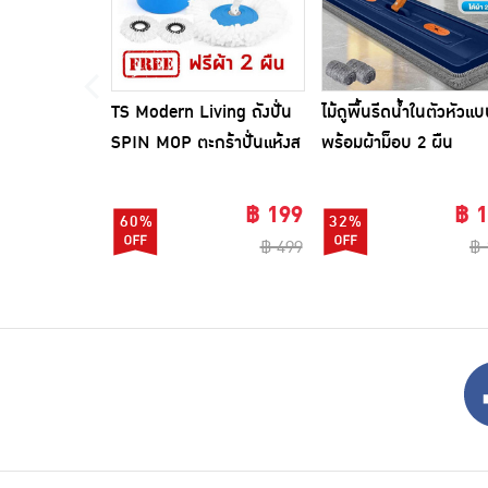
TS Modern Living ถังปั่น
ไม้ถูพื้นรีดน้ำในตัวหัวแ
SPIN MOP ตะกร้าปั่นแห้งส
พร้อมผ้าม็อบ 2 ผืน
แตนเลสไซส์มินิ รุ่น
CLEANING0019
฿ 199
฿ 
60%
32%
฿ 499
฿ 