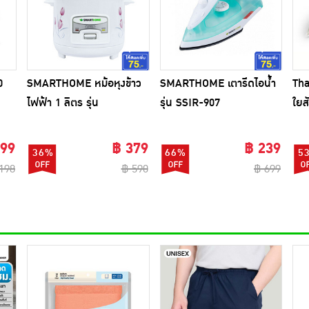
0
SMARTHOME หม้อหุงข้าว
SMARTHOME เตารีดไอน้ำ
Th
ไฟฟ้า 1 ลิตร รุ่น
รุ่น SSIR-907
ใยส
SRC1003FW
ซี่)
 99
฿ 379
฿ 239
36%
66%
5
198
฿ 590
฿ 699