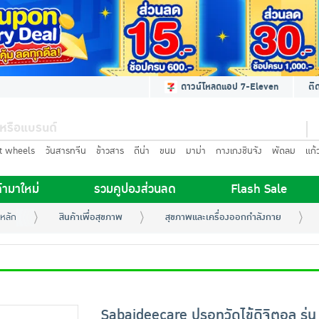
ดาวน์โหลดแอป 7-Eleven
ติ
t wheels
วันสารทจีน
ข้าวสาร
ดีน่า
ขนม
มาม่า
กางเกงชินจัง
พัดลม
แก้
้ามาใหม่
รวมคูปองส่วนลด
Flash Sale
หลัก
สินค้าเพื่อสุขภาพ
สุขภาพและเครื่องออกกำลังกาย
Sabaideecare ปรอทวัดไข้ดิจิตอล รุ่