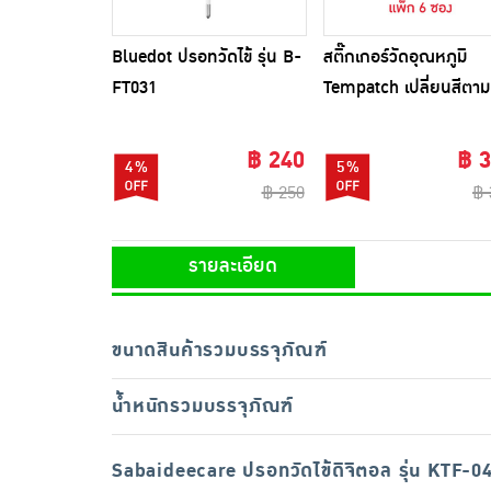
Bluedot ปรอทวัดไข้ รุ่น B-
สติ๊กเกอร์วัดอุณหภูมิ
FT031
Tempatch เปลี่ยนสีตาม
อุณหภูมิร่างกาย ซอง 3
แพ็ก 6 ซอง
฿ 240
฿ 
4%
5%
฿ 250
฿ 
รายละเอียด
ขนาดสินค้ารวมบรรจุภัณฑ์
น้ำหนักรวมบรรจุภัณฑ์
Sabaideecare ปรอทวัดไข้ดิจิตอล รุ่น KTF-0