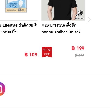
 Lifestyle ผ้าเช็ดผม สี
M2S Lifestyle เสื้อยืด
ไม้ถูพื้นรีดน้
ขออภัยส
 15x30 นิ้ว
คอกลม Antibac Unisex
พร้อมผ้าม็อบ
สีดำ
฿ 199
15%
32%
฿ 109
฿ 235