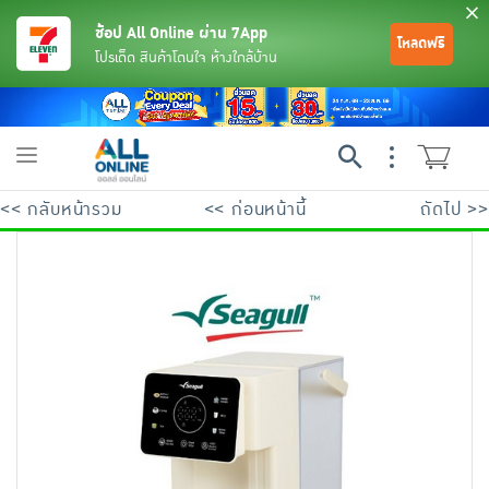
ช้อป All Online ผ่าน 7App
โหลดฟรี
โปรเด็ด สินค้าโดนใจ ห้างใกล้บ้าน
Toggle
navigation
<< กลับหน้ารวม
<< ก่อนหน้านี้
ถัดไป >>
ย้อนกลับ
ย้อนกลับ
ย้อนกลับ
ย้อนกลับ
ย้อนกลับ
ย้อนกลับ
ย้อนกลับ
ย้อนกลับ
ย้อนกลับ
ย้อนกลับ
ย้อนกลับ
เครื่องดื่มและผงชงดื่ม
มือถือ
พระเครื่อง test pop