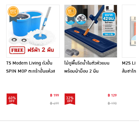
TS Modern Living ถังปั่น
ไม้ถูพื้นรีดน้ำในตัวหัวแบน
M2S Lifes
SPIN MOP ตะกร้าปั่นแห้งส
พร้อมผ้าม็อบ 2 ผืน
ส้มชาไทย
แตนเลสไซส์มินิ รุ่น
CLEANING0019
฿ 199
฿ 129
60%
32%
฿ 499
฿ 190