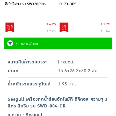
สีดำถังล่าง รุ่น SW328Plus
D173-3BS
฿ 6,299
฿ 1,090
37%
5%
฿ 9,990
฿ 1,147
รายละเอียด
ขนาดสินค้ารวมบรรจุ
(กxยxส)
ภัณฑ์
15.6x26.3x30.2 ซม.
น้ำหนักรวมบรรจุภัณฑ์
1.95 กก.
Seagull เครื่องกดน้ำร้อนอัตโนมัติ ดิจิตอล ความจุ 3
ลิตร สีครีม รุ่น SWD-004-CR
แบรนด์ :
Seagull