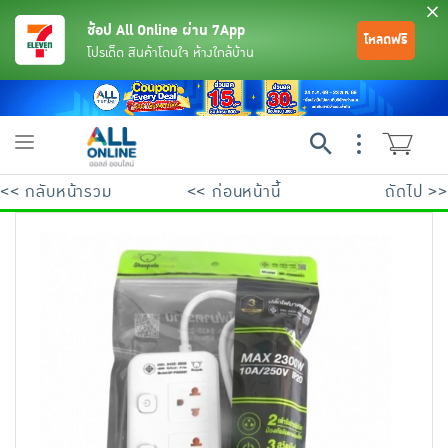
ช้อป All Online ผ่าน 7App
โหลดฟรี
โปรเด็ด สินค้าโดนใจ ห้างใกล้บ้าน
Toggle
navigation
<< กลับหน้ารวม
<< ก่อนหน้านี้
ถัดไป >>
ย้อนกลับ
ย้อนกลับ
ย้อนกลับ
ย้อนกลับ
ย้อนกลับ
ย้อนกลับ
ย้อนกลับ
ย้อนกลับ
ย้อนกลับ
ย้อนกลับ
ย้อนกลับ
เครื่องดื่มและผงชงดื่ม
มือถือ
พระเครื่อง test pop