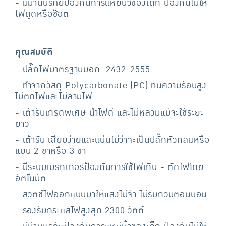
- มีม่านนิรภัยป้องกันการแหย่นิ้วของเด็ก ป้องกันไม่ให้
ไฟดูดหรือช็อต
คุณสมบัติ
- ปลัั๊กไฟมาตรฐานมอก. 2432-2555
- ทำจากวัสดุ Polycarbonate (PC) ทนความร้อนสูง
ไม่ติดไฟและไม่ลามไฟ
- เต้ารับเกรดพิเศษ นำไฟดี และไม่หลวมแม้จะใช้ระยะ
ยาว
- เต้ารับ เสียบง่ายและแน่นไม่ว่าจะเป็นปลั๊กหัวกลมหรือ
แบน 2 ขาหรือ 3 ขา
- มีระบบเบรกเกอร์ป้องกันการใช้ไฟเกิน - ตัดไฟโดย
อัตโนมัติ
- สวิตช์ไฟออกแบบมาให้แสงไม่จ้า ไม่รบกวนตอนนอน
- รองรับกระแสไฟสูงสุด 2300 วัตต์