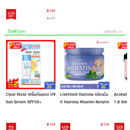
฿ 229
43%
฿ 399
ดีลฟ้าแลบ
ดูเพิ่มเติม >>
Clear Nose เซรั่มกันแดด UV
Livetined Hairona ทรีทเม้น
Aconatic
Sun Serum SPF50+
ท์ Hairona Vitamin Keratin
1.8 ลิตร
PA++++ 28 มล.
Deep Treatment 500ml.
สีชมพูดำ
฿ 179
฿ 129
9%
66%
33%