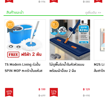
฿ 196
฿ 380
สินค้าแนะนำ
ดูเพิ่มเติม >>
TS Modern Living ถังปั่น
ไม้ถูพื้นรีดน้ำในตัวหัวแบน
M2S Lifes
SPIN MOP ตะกร้าปั่นแห้งส
พร้อมผ้าม็อบ 2 ผืน
ส้มชาไทย
แตนเลสไซส์มินิ รุ่น
CLEANING0019
฿ 199
฿ 129
60%
32%
฿ 499
฿ 190