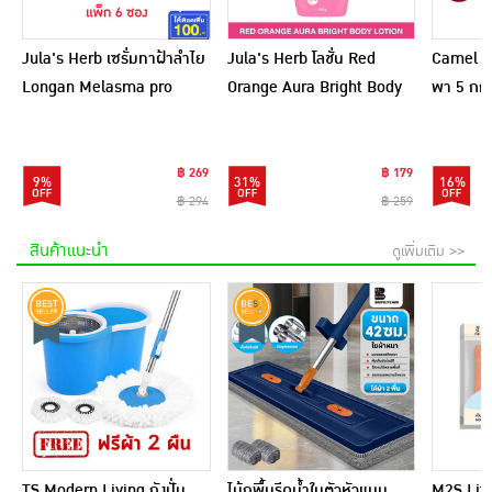
Jula's Herb เซรั่มทาฝ้าลำไย
Jula's Herb โลชั่น Red
Camel เ
Longan Melasma pro
Orange Aura Bright Body
พา 5 กก.
Serum 8 มล. (6ซอง)
Lotion 400 กรัม
฿ 269
฿ 179
9%
31%
16%
฿ 294
฿ 259
สินค้าแนะนำ
ดูเพิ่มเติม >>
TS Modern Living ถังปั่น
ไม้ถูพื้นรีดน้ำในตัวหัวแบน
M2S Lifes