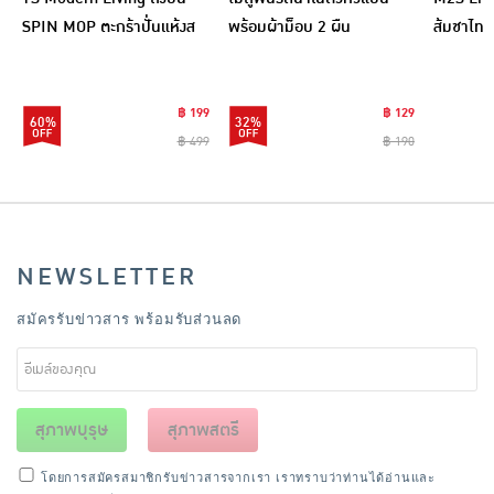
SPIN MOP ตะกร้าปั่นแห้งส
พร้อมผ้าม็อบ 2 ผืน
ส้มชาไทย
แตนเลสไซส์มินิ รุ่น
CLEANING0019
฿ 199
฿ 129
60%
32%
฿ 499
฿ 190
NEWSLETTER
สมัครรับข่าวสาร พร้อมรับส่วนลด
สุภาพบุรุษ
สุภาพสตรี
โดยการสมัครสมาชิกรับข่าวสารจากเรา เราทราบว่าท่านได้อ่านและ