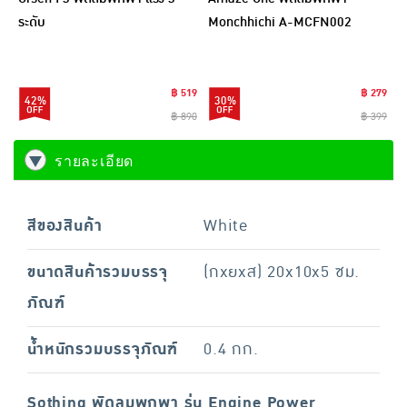
ระดับ
Monchhichi A-MCFN002
฿ 519
฿ 279
42%
30%
฿ 890
฿ 399
รายละเอียด
สีของสินค้า
White
ขนาดสินค้ารวมบรรจุ
(กxยxส) 20x10x5 ซม.
ภัณฑ์
น้ำหนักรวมบรรจุภัณฑ์
0.4 กก.
Sothing พัดลมพกพา รุ่น Engine Power