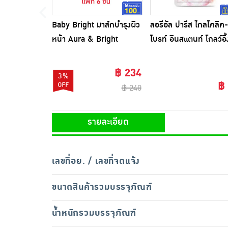
Baby Bright มาส์กบำรุงผิว
ลอรีอัล ปารีส ไกลโคลิค-
หน้า Aura & Bright
ไบรท์ อินสแตนท์ โกลว์อิ้
Booster Mask Sheet 20
รั่ม มาส์ก 1 แผ่น
กรัม (แพ็ก6ชิ้น)
฿ 234
3%
฿
฿ 240
รายละเอียด
เลขที่อย. / เลขที่จดแจ้ง
ขนาดสินค้ารวมบรรจุภัณฑ์
น้ำหนักรวมบรรจุภัณฑ์