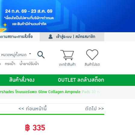
ดตามสถานะการสั่งซื้อ
เข้าสู่ระบบ | สมัครสมาชิก
หมวดหมู่ทั้งหมด
ว
กระเป๋า
น้ำยาปรับผ้า
ตะกร้าสินค้า
สินค้าโปรด
สินค้าสั่งจอง
OUTLET ลดล้างสต็อก
rshades โทนเนอร์แพด Glow Collagen Ampoule Pads 32 กรัม (แพ็ก6)
<< ก่อนหน้านี้
ถัดไป >>
฿ 335