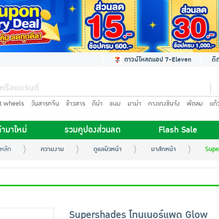
ดาวน์โหลดแอป 7-Eleven
ติ
t wheels
วันสารทจีน
ข้าวสาร
ดีน่า
ขนม
มาม่า
กางเกงชินจัง
พัดลม
แก้
้ามาใหม่
รวมคูปองส่วนลด
Flash Sale
หลัก
ความงาม
ดูแลผิวหน้า
มาส์กหน้า
Supe
Supershades โทนเนอร์แพด Glow