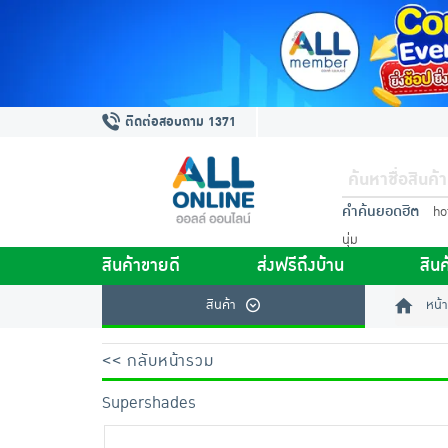
ติดต่อสอบถาม 1371
คำค้นยอดฮิต
ho
นุ่ม
สินค้าขายดี
ส่งฟรีถึงบ้าน
สินค
สินค้า
หน้า
<< กลับหน้ารวม
Supershades