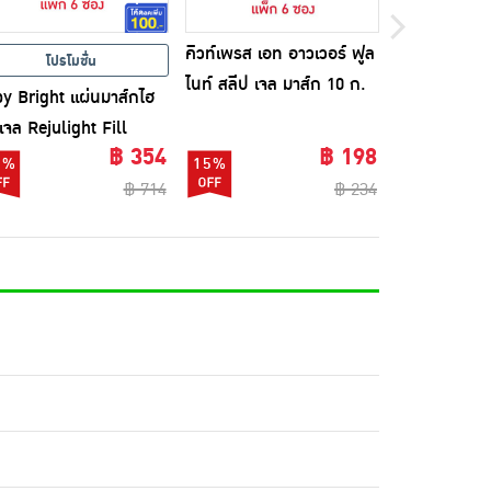
คิวท์เพรส เอท อาวเวอร์ ฟูล
ลอรีอัล ไฮยาล
โปรโมชั่น
ไนท์ สลีป เจล มาส์ก 10 ก.
พลัมพิ่ง เฟรช 
y Bright แผ่นมาส์กไฮ
(แพ็ก 6 ซอง)
มาส์ก 33 กรั
เจล Rejulight Fill
฿ 354
฿ 198
genHydrogel Mask
0%
15%
รัม (แพ็ก6)
฿ 714
฿ 234