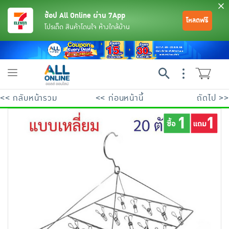
ช้อป All Online ผ่าน 7App
โหลดฟรี
โปรเด็ด สินค้าโดนใจ ห้างใกล้บ้าน
Toggle
navigation
<< กลับหน้ารวม
<< ก่อนหน้านี้
ถัดไป >>
ย้อนกลับ
ย้อนกลับ
ย้อนกลับ
ย้อนกลับ
ย้อนกลับ
ย้อนกลับ
ย้อนกลับ
ย้อนกลับ
ย้อนกลับ
ย้อนกลับ
ย้อนกลับ
เครื่องดื่มและผงชงดื่ม
มือถือ
พระเครื่อง test pop