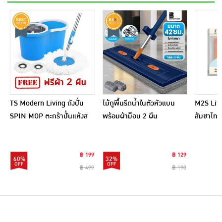
TS Modern Living ถังปั่น
ไม้ถูพื้นรีดน้ำในตัวหัวแบน
M2S Lifes
SPIN MOP ตะกร้าปั่นแห้งส
พร้อมผ้าม็อบ 2 ผืน
ส้มชาไทย
แตนเลสไซส์มินิ รุ่น
CLEANING0019
฿ 199
฿ 129
60%
32%
฿ 499
฿ 190