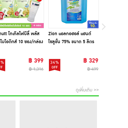
utt โทเทิลไฟบิลี่ พลัส
Zion แอลกอฮอล์ แฮนด์
D-Power หูฟัง
ไบโอติกส์ 10 ซอง/กล่อง
โซลูชั่น 75% ขนาด 5 ลิตร
BT-90
็ก4กล่อง) แถมแก้วเชค 1
฿ 399
฿ 329
0%
34%
47%
฿ 1,316
฿ 499
ดูเพิ่มเติม >>