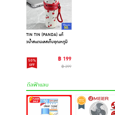
TIN TIN (PANDA) แก้
วน้ำสแตนเลสเก็บอุณหภูมิ
700 ML
฿ 199
50%
฿ 399
ดีลฟ้าแลบ