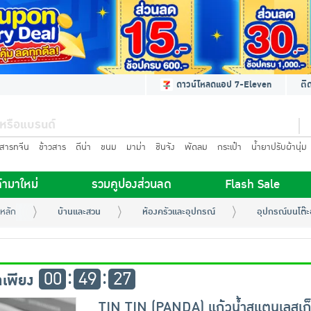
ดาวน์โหลดแอป 7-Eleven
ติ
นสารทจีน
ข้าวสาร
ดีน่า
ขนม
มาม่า
ชินจัง
พัดลม
กระเป๋า
น้ำยาปรับผ้านุ่ม
้ามาใหม่
รวมคูปองส่วนลด
Flash Sale
หลัก
บ้านและสวน
ห้องครัวและอุปกรณ์
อุปกรณ์บนโต๊
00
49
26
าเพียง
TIN TIN (PANDA) แก้วน้ำสแตนเลสเก