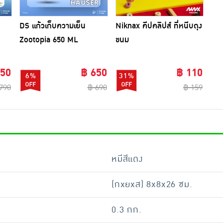
DS แก้วเก็บความเย็น
Niknax คีปคลิปส์ ที่หนีบถุง
Zootopia 650 ML
ขนม
750
฿ 650
฿ 110
6%
31%
790
฿ 690
฿ 159
หมีสีแดง
(กxยxส) 8x8x26 ซม.
0.3 กก.