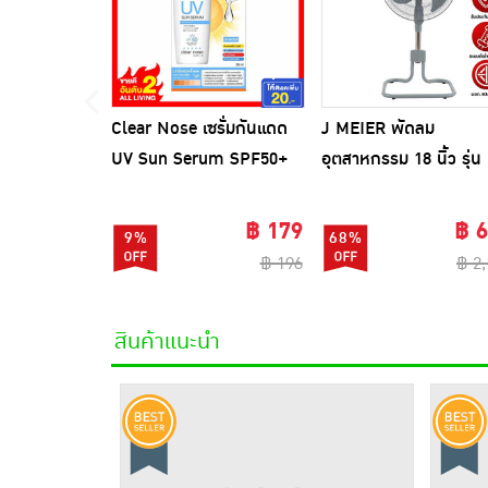
Clear Nose เซรั่มกันแดด
J MEIER พัดลม
UV Sun Serum SPF50+
อุตสาหกรรม 18 นิ้ว รุ่น
PA++++ 28 มล.
ME-SF-1602
฿ 179
฿ 
9%
68%
฿ 196
฿ 2
สินค้าแนะนำ