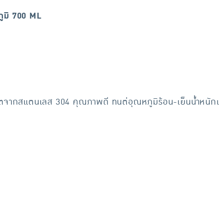
ูมิ 700 ML
ผลิตจากสแตนเลส 304 คุณภาพดี ทนต่อุณหภูมิร้อน-เย็นน้ำหนัก