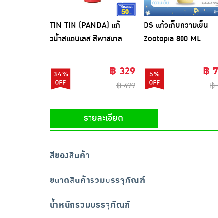
TIN TIN (PANDA) แก้
DS แก้วเก็บความเย็น
วน้ำสแตนเลส สีพาสเทล
Zootopia 800 ML
810 มล.
฿ 329
฿ 
34%
5%
฿ 499
฿ 
รายละเอียด
สีของสินค้า
ขนาดสินค้ารวมบรรจุภัณฑ์
น้ำหนักรวมบรรจุภัณฑ์