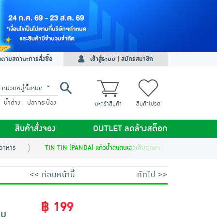
ดตามสถานะการสั่งซื้อ
เข้าสู่ระบบ | สมัครสมาชิก
หมวดหมู่ทั้งหมด
น้ำด่าง
ปลากระป๋อง
ตะกร้าสินค้า
สินค้าโปรด
สินค้าสั่งจอง
OUTLET ลดล้างสต็อก
ะอาหาร
TIN TIN (PANDA) แก้วน้ำสแตนเลสเก็บอุณหภูมิ 700 ML
<< ก่อนหน้านี้
ถัดไป >>
฿ 199
็บ