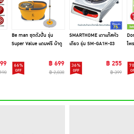
Be man ชุดถังปั่น รุ่น
SMARTHOME เตาแก๊สหัว
Don
Super Value แถมฟรี ผ้าถู
เดียว รุ่น SM-GA1H-03
โพร
พื้นไมโครไฟเบอร์ 1 ผืน
(แพ
ใบ
699
฿ 699
฿ 255
66%
36%
7
,190
฿ 2,038
฿ 399