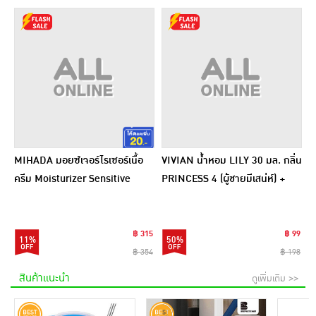
MIHADA มอยซ์เจอร์ไรเซอร์เนื้อ
VIVIAN น้ำหอม LILY 30 มล. กลิ่น
ครีม Moisturizer Sensitive
PRINCESS 4 (ผู้ชายมีเสน่ห์) +
Cream 7 กรัม (แพ็ก 6 ชิ้น)
PRINCESS 5 (ผู้หญิงเซ็กซี่)
฿ 315
฿ 99
11%
50%
฿ 354
฿ 198
สินค้าแนะนำ
ดูเพิ่มเติม >>