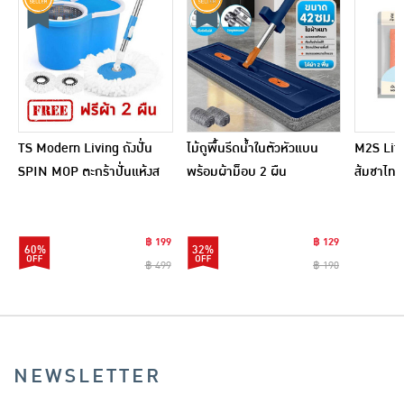
TS Modern Living ถังปั่น
ไม้ถูพื้นรีดน้ำในตัวหัวแบน
M2S Lifes
SPIN MOP ตะกร้าปั่นแห้งส
พร้อมผ้าม็อบ 2 ผืน
ส้มชาไทย
แตนเลสไซส์มินิ รุ่น
CLEANING0019
฿ 199
฿ 129
60%
32%
฿ 499
฿ 190
NEWSLETTER