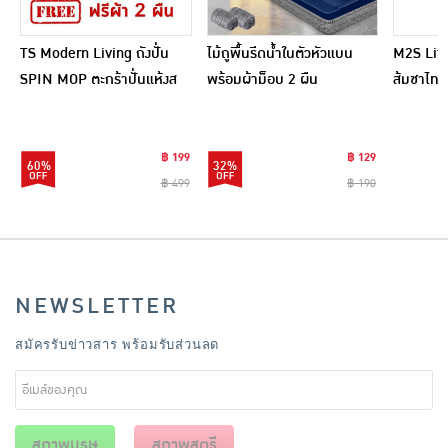
TS Modern Living ถังปั่น
ไม้ถูพื้นรีดน้ำในตัวหัวแบน
M2S Lifes
SPIN MOP ตะกร้าปั่นแห้งส
พร้อมผ้าม็อบ 2 ผืน
ส้มชาไทย
แตนเลสไซส์มินิ รุ่น
CLEANING0019
฿ 199
฿ 129
60%
32%
฿ 499
฿ 190
NEWSLETTER
สมัครรับข่าวสาร พร้อมรับส่วนลด
สุภาพบุรุษ
สุภาพสตรี