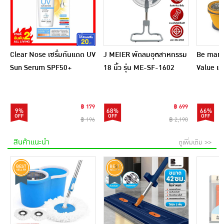
Clear Nose เซรั่มกันแดด UV
J MEIER พัดลมอุตสาหกรรม
Be man ชุ
Sun Serum SPF50+
18 นิ้ว รุ่น ME-SF-1602
Value แถ
PA++++ 28 มล.
ไฟเบอร์ 1
฿ 179
฿ 699
9%
68%
66%
฿ 196
฿ 2,190
สินค้าแนะนำ
ดูเพิ่มเติม >>