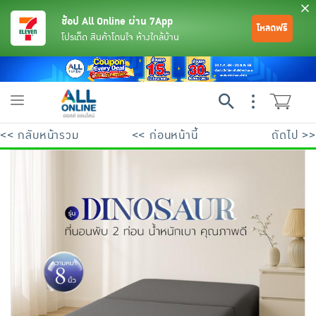
ช้อป All Online ผ่าน 7App
โหลดฟรี
โปรเด็ด สินค้าโดนใจ ห้างใกล้บ้าน
Toggle
navigation
<< กลับหน้ารวม
<< ก่อนหน้านี้
ถัดไป >>
ย้อนกลับ
ย้อนกลับ
ย้อนกลับ
ย้อนกลับ
ย้อนกลับ
ย้อนกลับ
ย้อนกลับ
ย้อนกลับ
ย้อนกลับ
ย้อนกลับ
ย้อนกลับ
เครื่องดื่มและผงชงดื่ม
มือถือ
พระเครื่อง test pop