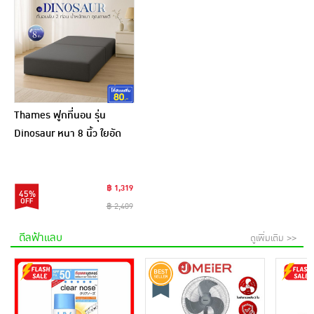
Thames ฟูกที่นอน รุ่น
Dinosaur หนา 8 นิ้ว ใยอัด
แน่น
฿ 1,319
45%
฿ 2,409
ดีลฟ้าแลบ
ดูเพิ่มเติม >>