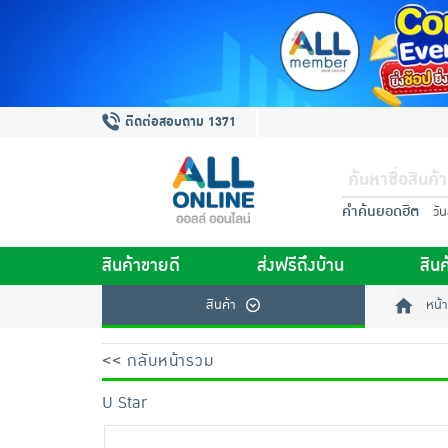
ติดต่อสอบถาม 1371
คำค้นยอดฮิต
วั
สินค้าขายดี
ส่งฟรีถึงบ้าน
สินค
สินค้า
หน้า
<< กลับหน้ารวม
U Star