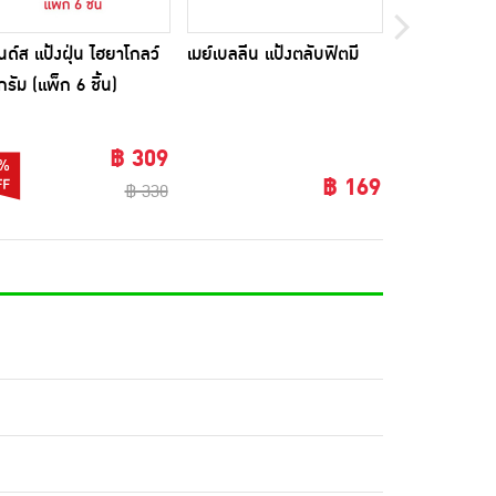
ด์ส แป้งฝุ่น ไฮยาโกลว์
เมย์เบลลีน แป้งตลับฟิตมี
เมย์เบลลีนแป้
กรัม (แพ็ก 6 ชิ้น)
#128 ผิวสองส
฿ 309
%
฿ 169
฿ 330