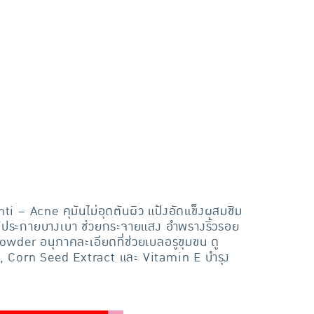
i – Acne คุมันไม่อุดตันผิว แป้งอัดแข็งผสมชิม
 ให้ประกายบางเบา ช่วยกระจายแสง อำพรางริ้วรอย
Powder อนุภาคละเอียดที่ช่วยเบลอรูขุมขน ดู
, Corn Seed Extract และ Vitamin E บำรุง