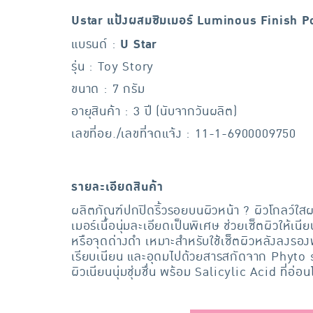
Ustar แป้งผสมชิมเมอร์ Luminous Finish Po
แบรนด์ :
U Star
รุ่น : Toy Story
ขนาด : 7 กรัม
อายุสินค้า : 3 ปี (นับจากวันผลิต)
เลขที่อย./เลขที่จดแจ้ง : 11-1-6900009750
รายละเอียดสินค้า
ผลิตภัณฑ์ปกปิดริ้วรอยบนผิวหน้า ? ผิวโกลว์ใสผ
เมอร์เนื้อนุ่มละเอียดเป็นพิเศษ ช่วยเซ็ตผิวใ
หรือจุดด่างดำ เหมาะสำหรับใช้เซ็ตผิวหลังลงรอง
เรียบเนียน และอุดมไปด้วยสารสกัดจาก Phyto
ผิวเนียนนุ่มชุ่มชื่น พร้อม Salicylic Acid ที่อ่