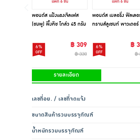
พอนด์ส แป้งแองเจิลเฟส
พอนด์ส เบลอริ่ง ฟิลเลอร
(ชมพู) พิ้งคิช โกล์ว 45 กรัม
ทรานส์ลูเซนท์ พาวเดอร์
(แพ็ก 6 ชิ้น)
กรัม (แพ็ก 6 ชิ้น)
฿ 309
฿ 
6%
6%
฿ 330
฿ 
รายละเอียด
เลขที่อย. / เลขที่จดแจ้ง
ขนาดสินค้ารวมบรรจุภัณฑ์
น้ำหนักรวมบรรจุภัณฑ์