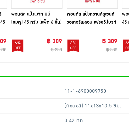
์
พอนด์ส แป้งเมจิก บีบี
พอนด์ส แป้งทรานส์ลูเซนท์
พอน
 45
(ชมพู) 45 กรัม (แพ็ก 6 ชิ้น)
วอเตอร์เมลอน เฟรช&ไบรท์
45 
45 กรัม (แพ็ก 6 ชิ้น)
309
฿ 309
฿ 309
6%
6%
6
330
฿ 330
฿ 330
11-1-6900009750
(กxยxส) 11x13x13.5 ซม.
0.42 กก.