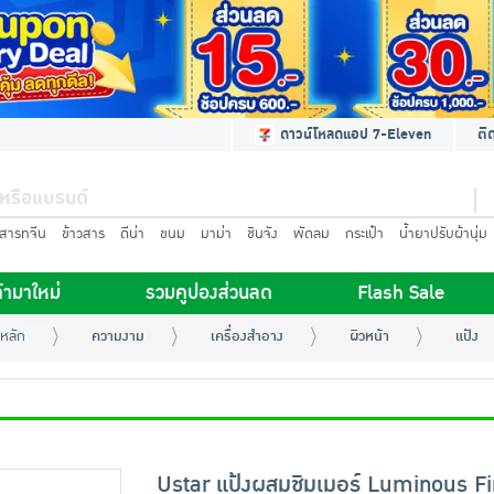
ดาวน์โหลดแอป 7-Eleven
ติ
นสารทจีน
ข้าวสาร
ดีน่า
ขนม
มาม่า
ชินจัง
พัดลม
กระเป๋า
น้ำยาปรับผ้านุ่ม
้ามาใหม่
รวมคูปองส่วนลด
Flash Sale
หลัก
ความงาม
เครื่องสำอาง
ผิวหน้า
แป้ง
Ustar แป้งผสมชิมเมอร์ Luminous Fi