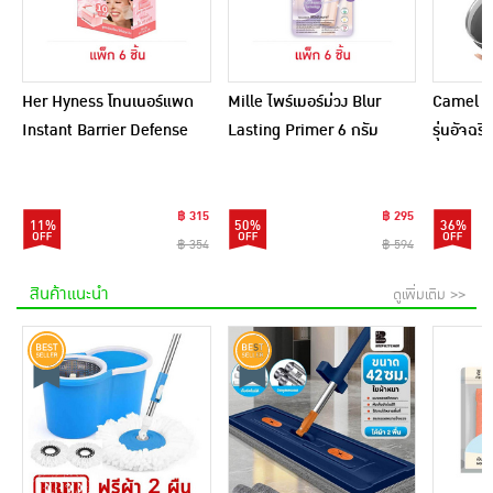
Her Hyness โทนเนอร์แพด
Mille ไพร์เมอร์ม่วง Blur
Camel กร
Instant Barrier Defense
Lasting Primer 6 กรัม
รุ่นอัจฉ
Platinum Pad 9แผ่น
(แพ็ก 6 ชิ้น)
(แพ็ก6)
฿ 315
฿ 295
11%
50%
36%
฿ 354
฿ 594
สินค้าแนะนำ
ดูเพิ่มเติม >>