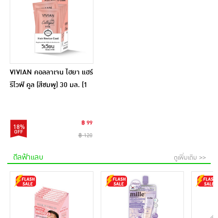
VIVIAN คอลลาเจน ไฮยา แฮร์
รีไวฟ์ คูล (สีชมพู) 30 มล. (1
กล่อง 12 ซอง)
฿ 99
18%
฿ 120
ดีลฟ้าแลบ
ดูเพิ่มเติม >>