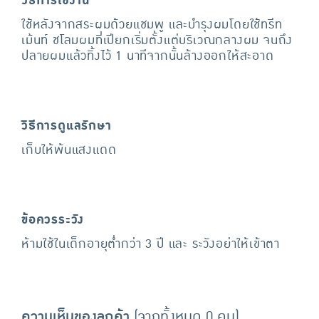
วิธีการใช้งาน
ใช้หลังจากสระผมด้วยแชมพู และบำรุงผมโดยใช้ทรีท
เม้นท์ ชโลมผมที่เปียกเริ่มตั้งแต่บริเวณกลางผม จนถึง
ปลายผมแล้วทิ้งไว้ 1 นาทีจากนั้นล้างออกให้สะอาด
วิธีการดูแลรักษา
เก็บให้พ้นแสงแดด
ข้อควรระวัง
ห้ามใช้ในเด็กอายุต่ำกว่า 3 ปี และ ระวังอย่าให้เข้าตา
ความเห็นของลูกค้า
(จากทั้งหมด 0 คน)