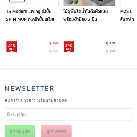
TS Modern Living ถังปั่น
ไม้ถูพื้นรีดน้ำในตัวหัวแบน
M2S Lifes
SPIN MOP ตะกร้าปั่นแห้งส
พร้อมผ้าม็อบ 2 ผืน
ส้มชาไทย
แตนเลสไซส์มินิ รุ่น
CLEANING0019
฿ 199
฿ 129
60%
32%
฿ 499
฿ 190
NEWSLETTER
สมัครรับข่าวสาร พร้อมรับส่วนลด
สุภาพบุรุษ
สุภาพสตรี