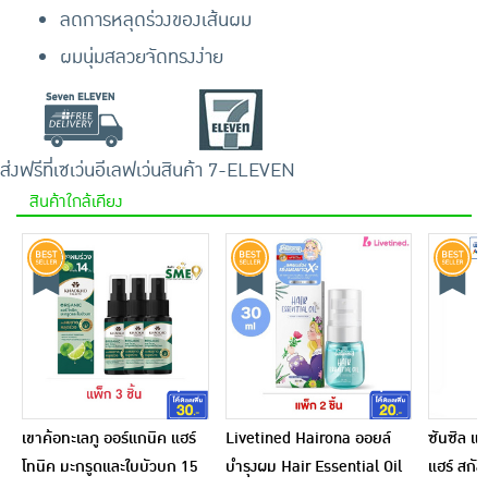
ลดการหลุดร่วงของเส้นผม
ผมนุ่มสลวยจัดทรงง่าย
ส่งฟรีที่เซเว่นอีเลฟเว่น
สินค้า 7-ELEVEN
สินค้าใกล้เคียง
เขาค้อทะเลภู ออร์แกนิค แฮร์
Livetined Hairona ออยล์
ซันซิล แฮร
โทนิค มะกรูดและใบบัวบก 15
บำรุงผม Hair Essential Oil
แฮร์ สกัล