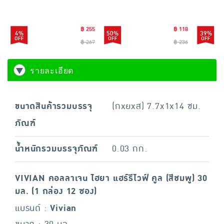
มล. (แพ็ก 3 ชิ้น)
30ml. (แพ็ก 2 ชิ้น) Blue
฿ 255
฿ 118
4%
50%
39%
฿ 267
฿ 236
รายละเอียด
ขนาดสินค้ารวมบรรจุ
(กxยxส) 7.7x1x14 ซม.
ภัณฑ์
น้ำหนักรวมบรรจุภัณฑ์
0.03 กก.
VIVIAN คอลลาเจน ไฮยา แฮร์รีไวฟ์ คูล (สีชมพู) 30
มล. (1 กล่อง 12 ซอง)
แบรนด์ :
Vivian