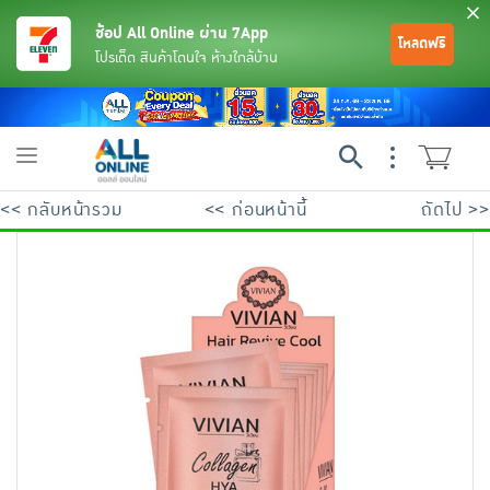
ช้อป All Online ผ่าน 7App
โหลดฟรี
โปรเด็ด สินค้าโดนใจ ห้างใกล้บ้าน
Toggle
navigation
<< กลับหน้ารวม
<< ก่อนหน้านี้
ถัดไป >>
ย้อนกลับ
ย้อนกลับ
ย้อนกลับ
ย้อนกลับ
ย้อนกลับ
ย้อนกลับ
ย้อนกลับ
ย้อนกลับ
ย้อนกลับ
ย้อนกลับ
ย้อนกลับ
เครื่องดื่มและผงชงดื่ม
มือถือ
พระเครื่อง test pop