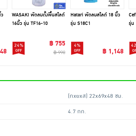
้ว
WASAKI พัดลมตั้งพื้นสไลด์
Hatari พัดลมสไลด์ 18 นิ้ว
Cef
16นิ้ว รุ่น TF16-10
รุ่น S18C1
รุ่
฿ 755
24%
4%
4
948
฿ 1,148
฿ 990
(กxยxส) 22x69x48 ซม.
4.7 กก.