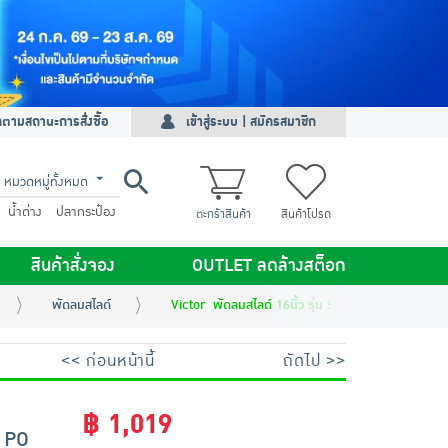
ดตามสถานะการสั่งซื้อ
เข้าสู่ระบบ | สมัครสมาชิก
หมวดหมู่ทั้งหมด
น้ำด่าง
ปลากระป๋อง
ตะกร้าสินค้า
สินค้าโปรด
สินค้าสั่งจอง
OUTLET ลดล้างสต็อก
พัดลมสไลด์
Victor พัดลมสไลด์ 16นิ้ว รุ่น SL-265 PO
<< ก่อนหน้านี้
ถัดไป >>
฿ 1,019
5 PO