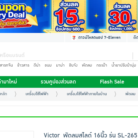
ดาวน์โหลดแอป 7-Eleven
ติ
นสารทจีน
ข้าวสาร
ดีน่า
ขนม
มาม่า
ชินจัง
พัดลม
กระเป๋า
น้ำยาปรับผ้านุ่ม
้ามาใหม่
รวมคูปองส่วนลด
Flash Sale
หลัก
เครื่องใช้ไฟฟ้า
เครื่องใช้ไฟฟ้าภายในบ้าน
พัดลม
Victor พัดลมสไลด์ 16นิ้ว รุ่น SL-26