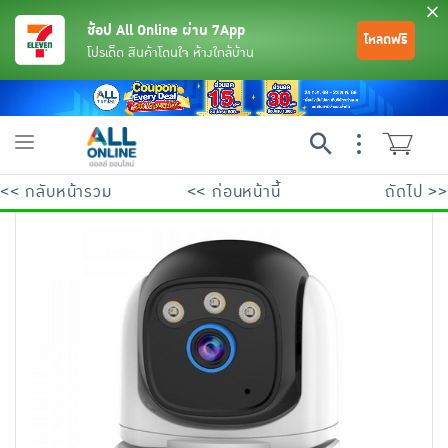
ช้อป All Online ผ่าน 7App
โหลดฟรี
โปรเด็ด สินค้าโดนใจ ห้างใกล้บ้าน
Toggle
navigation
<< กลับหน้ารวม
<< ก่อนหน้านี้
ถัดไป >>
ย้อนกลับ
ย้อนกลับ
ย้อนกลับ
ย้อนกลับ
ย้อนกลับ
ย้อนกลับ
ย้อนกลับ
ย้อนกลับ
ย้อนกลับ
ย้อนกลับ
ย้อนกลับ
เครื่องดื่มและผงชงดื่ม
มือถือ
พระเครื่อง test pop