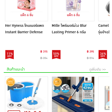
Her Hyness โทนเนอร์แพด
Mille ไพร์เมอร์ม่วง Blur
Camel กร
Instant Barrier Defense
Lasting Primer 6 กรัม
รุ่นอัจฉ
Platinum Pad 9แผ่น
(แพ็ก 6 ชิ้น)
(แพ็ก6)
฿ 315
฿ 295
11%
50%
36%
฿ 354
฿ 594
สินค้าแนะนำ
ดูเพิ่มเติม >>