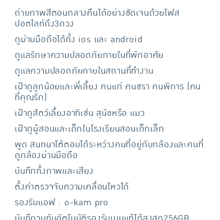
ถ่ายภาพสีตอนกลางคืนได้อย่างชัดเจนด้วยไฟส
ปอตไลท์ถึง3ดวง
ดูผ่านมือถือได้ทั้ง ios และ android
ดูแลรักษาความปลอดภัยภายในที่พักอาศัย
ดูแลความปลอดภัยภายในสถานที่ทำงาน
เฝ้าดูลูกน้อยและพี่เลี้ยง คนแก่ คนชรา คนพิการ (คน
ที่คุณรัก)
เฝ้าดูสัตว์เลี้ยงอาทิเช่น สุนัขหรือ แมว
เฝ้าดูผู้สอนและเด็กในโรงเรียนสอนเด็กเล็ก
พูด สนทนาโต้ตอบได้ระหว่างคนที่อยู่กับกล้องและคนที่
ดูกล้องผ่านมือถือ
บันทึกทั้งภาพและเสียง
ตั้งค่าตรวจจับความเคลื่อนไหวได้
รองรับแอฟ : o-kam pro
บันทึกวนทับอัตโนมัติรองรับเมมแท้ได้สูงสุด256GB