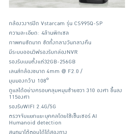
กล้องวงจรปิด Vstarcam รุ่น CS995Q-SP
ความละเอียด: 4ล้านพิกเซล
ภาพคมชัดมาก ชัดทั้งกลางวันกลางคืน
มีระบบออนวิฟรองรับกล่องNVR
รองรับเมมตั้งแต่32GB-256GB
เลนส์กล้องขนาด 4mm @ F2.0 /
มุมมองกว้าง 108°
ดูแลได้อย่างครอบคลุมหมุนซ้ายขวา 310 องศา ขึ้นลง
115องศา
รองรับWIFI 2.4G/5G
ตรวจจับแยกแยะบุคคลโดยใช้เซ็นเซอร์ AI
Humanoid detection
สนทนาโต้ตอบได้ได้สองทาง