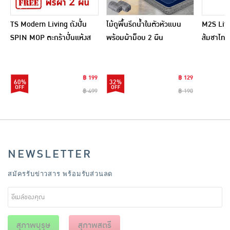
TS Modern Living ถังปั่น
ไม้ถูพื้นรีดน้ำในตัวหัวแบน
M2S Lifes
SPIN MOP ตะกร้าปั่นแห้งส
พร้อมผ้าม็อบ 2 ผืน
ส้มชาไทย
แตนเลสไซส์มินิ รุ่น
CLEANING0019
฿ 199
฿ 129
60%
32%
฿ 499
฿ 190
NEWSLETTER
สมัครรับข่าวสาร พร้อมรับส่วนลด
สุภาพบุรุษ
สุภาพสตรี