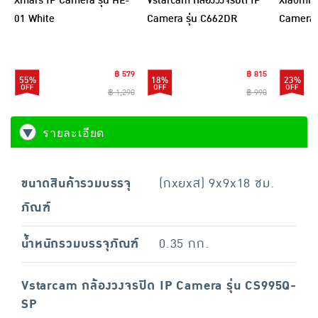
Xmars IP Camera รุ่น HE-
Vstarcam กล้องวงจรปิด IP
Xiaomi ก
01 White
Camera รุ่น C662DR
Camera ร
฿ 579
฿ 815
55%
18%
23%
฿ 1,290
฿ 990
รายละเอียด
ขนาดสินค้ารวมบรรจุ
(กxยxส) 9x9x18 ซม.
ภัณฑ์
น้ำหนักรวมบรรจุภัณฑ์
0.35 กก.
Vstarcam กล้องวงจรปิด IP Camera รุ่น CS995Q-
SP