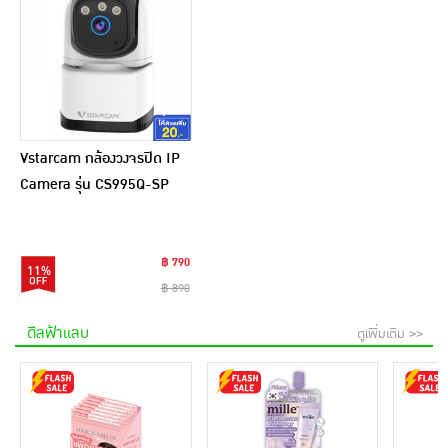
Vstarcam กล้องวงจรปิด IP
Camera รุ่น CS995Q-SP
฿ 790
11%
฿ 890
ดีลฟ้าแลบ
ดูเพิ่มเติม >>