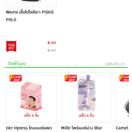
Warrix เสื้อโปโลสีเทา PIQUE
POLO
฿ 269
10%
฿ 299
ดีลฟ้าแลบ
ดูเพิ่มเติม >>
Her Hyness โทนเนอร์แพด
Mille ไพร์เมอร์ม่วง Blur
Camel กร