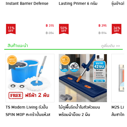
Instant Barrier Defense
Lasting Primer 6 กรัม
รุ่นอัจฉ
Platinum Pad 9แผ่น
(แพ็ก 6 ชิ้น)
(แพ็ก6)
฿ 315
฿ 295
11%
50%
36%
฿ 354
฿ 594
สินค้าแนะนำ
ดูเพิ่มเติม >>
TS Modern Living ถังปั่น
ไม้ถูพื้นรีดน้ำในตัวหัวแบน
M2S Lifes
SPIN MOP ตะกร้าปั่นแห้งส
พร้อมผ้าม็อบ 2 ผืน
ส้มชาไทย
แตนเลสไซส์มินิ รุ่น