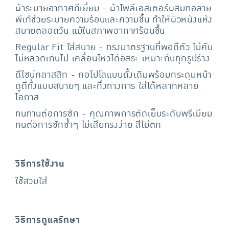
ผ้าระบายอากาศดีเยี่ยม - ผ้าโพลีเอสเตอร์ผสมทอลาย
พีเก้ช่วยระบายความร้อนและความชื้น ทำให้ผิวหนังแห้ง
สบายตลอดวัน แม้ในสภาพอากาศร้อนชื้น
Regular Fit ใส่สบาย - ทรงมาตรฐานที่พอดีตัว ไม่คับ
ไม่หลวดเกินไป เคลื่อนไหวได้อิสระ เหมาะกับทุกรูปร่าง
ดีไซน์คลาสสิก - คอโปโลแบบดั้งเดิมพร้อมกระดุมหน้า
ดูดีทั้งแบบสบายๆ และกึ่งทางการ ใส่ได้หลากหลาย
โอกาส
ทนทานต่อการซัก - คุณภาพการตัดเย็บระดับพรีเมียม
ทนต่อการซักซ้ำๆ ไม่เสียทรงง่าย สีไม่ตก
วิธีการใช้งาน
ใช้สวมใส่
วิธีการดูแลรักษา