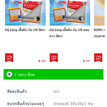
GQ Easy เสื้อยืด กัน UV สีเทา
GQ Easy เสื้อยืด กัน UV แขน
KORU กา
ยาว สีเทา
ทรงขาหล
17%
15%
13%
฿ 165
฿ 219
รายละเอียด
สีของสินค้า
เทา
ขนาดสินค้ารวมบรรจุ
(กxยxส) 30x35x1 ซม.