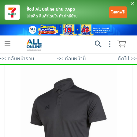
ช้อป All Online ผ่าน 7App
โหลดฟรี
โปรเด็ด สินค้าโดนใจ ห้างใกล้บ้าน
Toggle
navigation
<< กลับหน้ารวม
<< ก่อนหน้านี้
ถัดไป >>
ย้อนกลับ
ย้อนกลับ
ย้อนกลับ
ย้อนกลับ
ย้อนกลับ
ย้อนกลับ
ย้อนกลับ
ย้อนกลับ
ย้อนกลับ
ย้อนกลับ
ย้อนกลับ
เครื่องดื่มและผงชงดื่ม
มือถือ
พระเครื่อง test pop