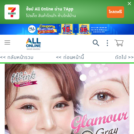
ช้อป All Online ผ่าน 7App
โหลดฟรี
โปรเด็ด สินค้าโดนใจ ห้างใกล้บ้าน
Toggle
navigation
<< กลับหน้ารวม
<< ก่อนหน้านี้
ถัดไป >>
ย้อนกลับ
ย้อนกลับ
ย้อนกลับ
ย้อนกลับ
ย้อนกลับ
ย้อนกลับ
ย้อนกลับ
ย้อนกลับ
ย้อนกลับ
ย้อนกลับ
ย้อนกลับ
เครื่องดื่มและผงชงดื่ม
มือถือ
พระเครื่อง test pop