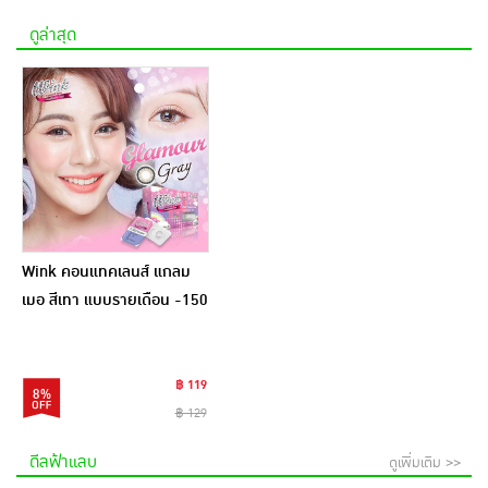
ดูล่าสุด
Wink คอนแทคเลนส์ แกลม
เมอ สีเทา แบบรายเดือน -150
฿ 119
8%
฿ 129
ดีลฟ้าแลบ
ดูเพิ่มเติม >>