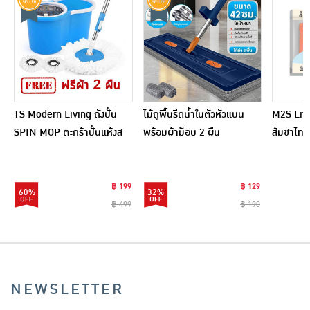
TS Modern Living ถังปั่น
ไม้ถูพื้นรีดน้ำในตัวหัวแบน
M2S Lifes
SPIN MOP ตะกร้าปั่นแห้งส
พร้อมผ้าม็อบ 2 ผืน
ส้มชาไทย
แตนเลสไซส์มินิ รุ่น
CLEANING0019
฿ 199
฿ 129
60%
32%
฿ 499
฿ 190
NEWSLETTER