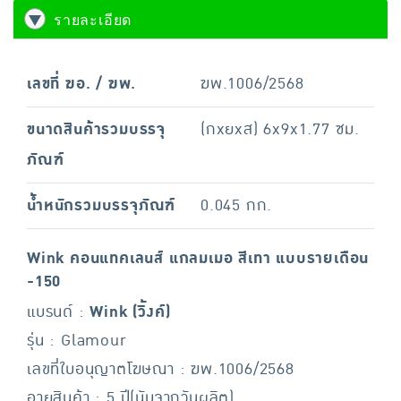
รายละเอียด
เลขที่ ฆอ. / ฆพ.
ฆพ.1006/2568
ขนาดสินค้ารวมบรรจุ
(กxยxส) 6x9x1.77 ซม.
ภัณฑ์
น้ำหนักรวมบรรจุภัณฑ์
0.045 กก.
Wink
คอนแทคเลนส์ แกลมเมอ สีเทา แบบรายเดือน
-150
แบรนด์ :
Wink (วิ้งค์)
รุ่น : Glamour
เลขที่ใบอนุญาตโฆษณา : ฆพ.1006/2568
อายุสินค้า : 5 ปี(นับจากวันผลิต)