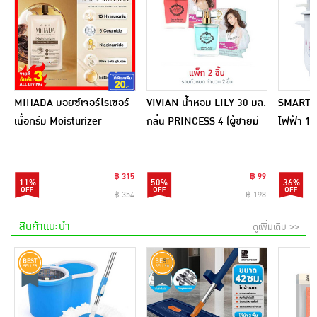
MIHADA มอยซ์เจอร์ไรเซอร์
VIVIAN น้ำหอม LILY 30 มล.
SMARTHO
เนื้อครีม Moisturizer
กลิ่น PRINCESS 4 (ผู้ชายมี
ไฟฟ้า 1 ล
Sensitive Cream 7 กรัม
เสน่ห์) + PRINCESS 5 (ผู้
SRC100
(แพ็ก 6 ชิ้น)
หญิงเซ็กซี่)
฿ 315
฿ 99
11%
50%
36%
฿ 354
฿ 198
สินค้าแนะนำ
ดูเพิ่มเติม >>