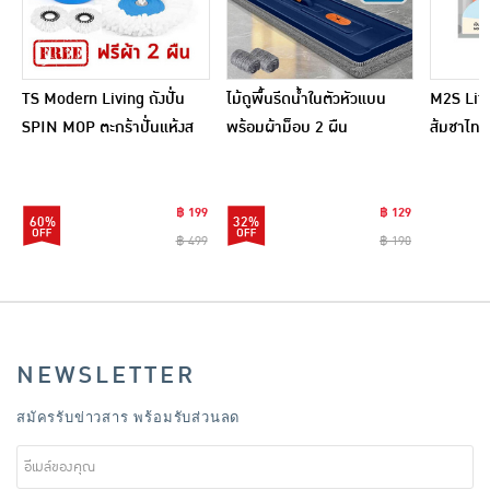
TS Modern Living ถังปั่น
ไม้ถูพื้นรีดน้ำในตัวหัวแบน
M2S Lifes
SPIN MOP ตะกร้าปั่นแห้งส
พร้อมผ้าม็อบ 2 ผืน
ส้มชาไทย
แตนเลสไซส์มินิ รุ่น
CLEANING0019
฿ 199
฿ 129
60%
32%
฿ 499
฿ 190
NEWSLETTER
สมัครรับข่าวสาร พร้อมรับส่วนลด