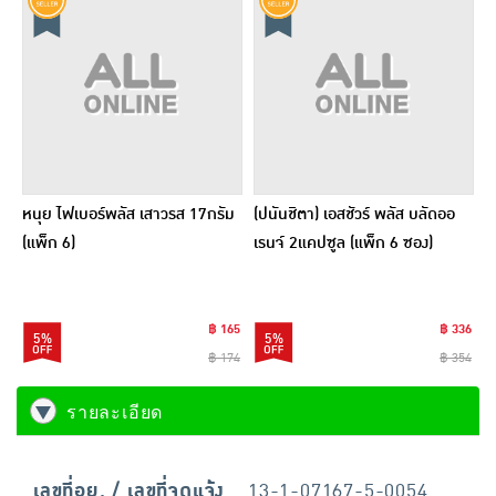
หนุย ไฟเบอร์พลัส เสาวรส 17กรัม
(ปนันชิตา) เอสชัวร์ พลัส บลัดออ
(แพ็ก 6)
เรนจ์ 2แคปซูล (แพ็ก 6 ซอง)
฿ 165
฿ 336
5%
5%
฿ 174
฿ 354
รายละเอียด
เลขที่อย. / เลขที่จดแจ้ง
13-1-07167-5-0054