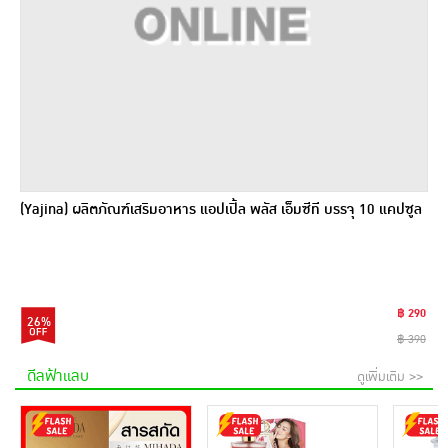
(Yajina) ผลิตภัณฑ์เสริมอาหาร แอปเปิ้ล พลัส เอ็มซีที บรรจุ 10 แคปซูล
฿ 290
26%
฿ 390
ดีลฟ้าแลบ
ดูเพิ่มเติม >>