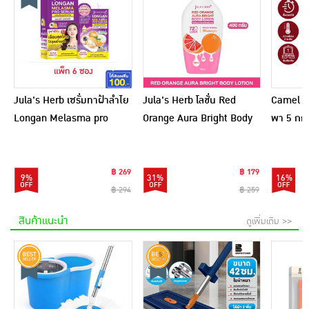
Jula's Herb เซรั่มทาฝ้าลำไย
Jula's Herb โลชั่น Red
Camel เ
Longan Melasma pro
Orange Aura Bright Body
พา 5 กก.
Serum 8 มล. (6ซอง)
Lotion 400 กรัม
฿ 269
฿ 179
9%
31%
16%
฿ 294
฿ 259
สินค้าแนะนำ
ดูเพิ่มเติม >>