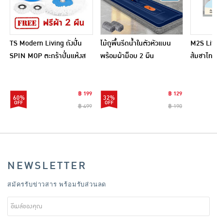
TS Modern Living ถังปั่น
ไม้ถูพื้นรีดน้ำในตัวหัวแบน
M2S Lifes
SPIN MOP ตะกร้าปั่นแห้งส
พร้อมผ้าม็อบ 2 ผืน
ส้มชาไทย
แตนเลสไซส์มินิ รุ่น
CLEANING0019
฿ 199
฿ 129
60%
32%
฿ 499
฿ 190
NEWSLETTER
สมัครรับข่าวสาร พร้อมรับส่วนลด