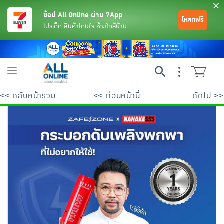
ช้อป All Online ผ่าน 7App
โหลดฟรี
โปรเด็ด สินค้าโดนใจ ห้างใกล้บ้าน
Toggle
navigation
<< กลับหน้ารวม
<< ก่อนหน้านี้
ถัดไป >>
ย้อนกลับ
ย้อนกลับ
ย้อนกลับ
ย้อนกลับ
ย้อนกลับ
ย้อนกลับ
ย้อนกลับ
ย้อนกลับ
ย้อนกลับ
ย้อนกลับ
ย้อนกลับ
เครื่องดื่มและผงชงดื่ม
มือถือ
พระเครื่อง test pop