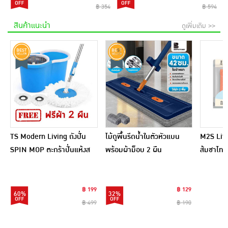
฿ 354
฿ 594
สินค้าแนะนำ
ดูเพิ่มเติม >>
TS Modern Living ถังปั่น
ไม้ถูพื้นรีดน้ำในตัวหัวแบน
M2S Lifes
SPIN MOP ตะกร้าปั่นแห้งส
พร้อมผ้าม็อบ 2 ผืน
ส้มชาไทย
แตนเลสไซส์มินิ รุ่น
CLEANING0019
฿ 199
฿ 129
60%
32%
฿ 499
฿ 190