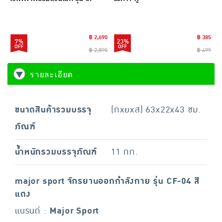
169(สีเทา)
฿ 2,690
฿ 385
7%
23%
฿ 2,890
฿ 499
รายละเอียด
ขนาดสินค้ารวมบรรจุ
(กxยxส) 63x22x43 ซม.
ภัณฑ์
น้ำหนักรวมบรรจุภัณฑ์
11 กก.
major sport จักรยานออกกำลังกาย รุ่น CF-04 สี
แดง
แบรนด์ :
Major Sport