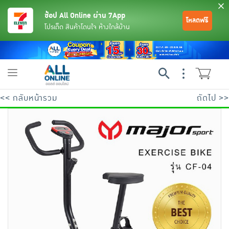
ช้อป All Online ผ่าน 7App
โหลดฟรี
โปรเด็ด สินค้าโดนใจ ห้างใกล้บ้าน
Toggle
navigation
<< กลับหน้ารวม
ถัดไป >>
ย้อนกลับ
ย้อนกลับ
ย้อนกลับ
ย้อนกลับ
ย้อนกลับ
ย้อนกลับ
ย้อนกลับ
ย้อนกลับ
ย้อนกลับ
ย้อนกลับ
ย้อนกลับ
เครื่องดื่มและผงชงดื่ม
มือถือ
พระเครื่อง test pop