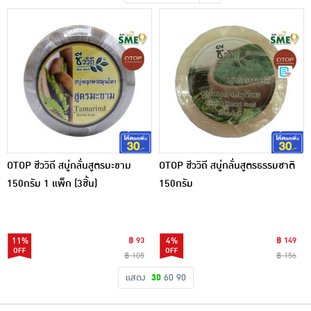
เครื่องปรุงรสและของแห้ง
ขนมขบเคี้ยว และช็อคโกแลต
อาหารสด ผัก ผลไม้และเบเกอรี่
OTOP ชีววิถี สบู่กลั่นสูตรมะขาม
OTOP ชีววิถี สบู่กลั่นสูตรธรรมชาติ
150กรัม 1 แพ็ก (3ชิ้น)
150กรัม
11%
฿ 93
4%
฿ 149
฿ 105
฿ 156
แสดง
30
60
90