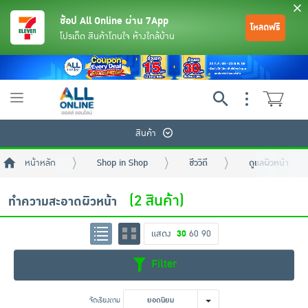
ช้อป All Online ผ่าน 7App
โหลดฟรี
โปรเด็ด สินค้าโดนใจ ห้างใกล้บ้าน
Toggle
navigation
สินค้า
หน้าหลัก
Shop in Shop
ชีววิถี
ดูแลผิวหน้า
(2 สินค้า)
ทำความสะอาดผิวหน้า
แสดง
30
60
90
ย้อนกลับ
ย้อนกลับ
ย้อนกลับ
ย้อนกลับ
ย้อนกลับ
ย้อนกลับ
ย้อนกลับ
ย้อนกลับ
ย้อนกลับ
ย้อนกลับ
ย้อนกลับ
Filter
เครื่องดื่มและผงชงดื่ม
มือถือ
พระเครื่อง test pop
จัดเรียงตาม
ยอดนิยม