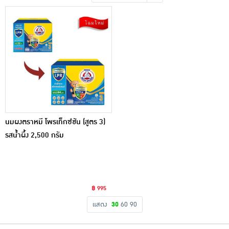
เครื่องปรุงรสและของแห้ง
ขนมขบเคี้ยว และช็อคโกแลต
อาหารสด ผัก ผลไม้และเบเกอรี่
นมผงตราหมี โพรเท็กซ์ชัน (สูตร 3)
รสน้ำผึ้ง 2,500 กรัม
฿ 995
แสดง
30
60
90