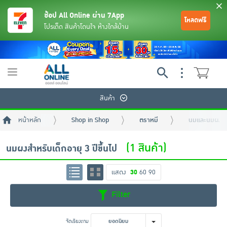
ช้อป All Online ผ่าน 7App
โหลดฟรี
โปรเด็ด สินค้าโดนใจ ห้างใกล้บ้าน
Toggle
navigation
สินค้า
หน้าหลัก
Shop in Shop
ตราหมี
นมและนมผง
(1 สินค้า)
นมผงสำหรับเด็กอายุ 3 ปีขึ้นไป
แสดง
30
60
90
ย้อนกลับ
ย้อนกลับ
ย้อนกลับ
ย้อนกลับ
ย้อนกลับ
ย้อนกลับ
ย้อนกลับ
ย้อนกลับ
ย้อนกลับ
ย้อนกลับ
ย้อนกลับ
Filter
เครื่องดื่มและผงชงดื่ม
มือถือ
พระเครื่อง test pop
จัดเรียงตาม
ยอดนิยม