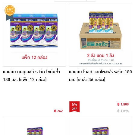
เครื่องปรุงรสและของแห้ง
ขนมขบเคี้ยว และช็อคโกแลต
อาหารสด ผัก ผลไม้และเบเกอรี่
แอนมัม นมยูเอชที รสจืด ไขมันต่ำ
แอนมัม โกลด์ แลคโตสฟรี รสจืด 180
180 มล. (แพ็ก 12 กล่อง)
มล. (ยกลัง 36 กล่อง)
5%
฿ 1,800
฿ 262
฿ 1,896