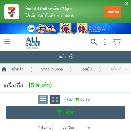
ช้อป All Online ผ่าน 7App
โหลดฟรี
โปรเด็ด สินค้าโดนใจ ห้างใกล้บ้าน
Toggle
navigation
สินค้า
หน้าหลัก
Shop in Shop
แอนมัม
เครื่องดื่มและ
(5 สินค้า)
เครื่องดื่ม
แสดง
30
60
90
ย้อนกลับ
ย้อนกลับ
ย้อนกลับ
ย้อนกลับ
ย้อนกลับ
ย้อนกลับ
ย้อนกลับ
ย้อนกลับ
ย้อนกลับ
ย้อนกลับ
ย้อนกลับ
Filter
เครื่องดื่มและผงชงดื่ม
มือถือ
พระเครื่อง test pop
จัดเรียงตาม
ยอดนิยม