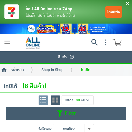
ช้อป All Online ผ่าน 7App
โหลดฟรี
โปรเด็ด สินค้าโดนใจ ห้างใกล้บ้าน
Toggle
navigation
สินค้า
หน้าหลัก
Shop in Shop
โกปิโก้
(8 สินค้า)
โกปิโก้
แสดง
30
60
90
ย้อนกลับ
ย้อนกลับ
ย้อนกลับ
ย้อนกลับ
ย้อนกลับ
ย้อนกลับ
ย้อนกลับ
ย้อนกลับ
ย้อนกลับ
ย้อนกลับ
ย้อนกลับ
Filter
เครื่องดื่มและผงชงดื่ม
มือถือ
พระเครื่อง test pop
จัดเรียงตาม
ยอดนิยม