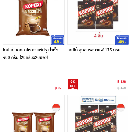
โกปิโก้ มัคคิอาโต กาแฟปรุงสำเร็จ
โกปิโก้ ลูกอมรสกาแฟ 175 กรัม
400 กรัม (20กรัมx20ซอง)
9%
฿ 128
฿ 89
฿ 140