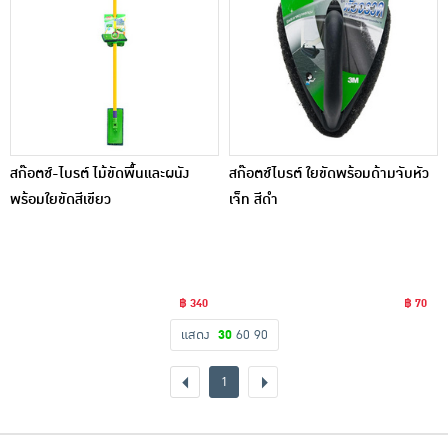
สก๊อตช์-ไบรต์ ไม้ขัดพื้นและผนัง
สก๊อตช์ไบรต์ ใยขัดพร้อมด้ามจับหัว
พร้อมใยขัดสีเขียว
เจ็ท สีดำ
฿ 340
฿ 70
แสดง
30
60
90
1