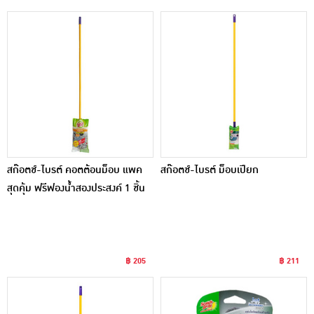
สก๊อตช์-ไบรต์ คอตต้อนม็อบ แพค
สก๊อตช์-ไบรต์ ม็อบเปียก
สุดคุ้ม ฟรีฟองน้ำสองประสงค์ 1 ชิ้น
฿ 205
฿ 211