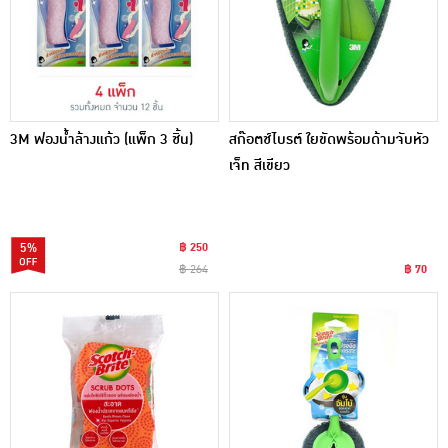
3M ฟองน้ำล้างแก้ว (แพ็ก 3 ชิ้น)
สก๊อตช์ไบรต์ ใยขัดพร้อมด้ามจับหัว
เจ็ท สีเขียว
5%
฿ 250
฿ 264
฿ 70