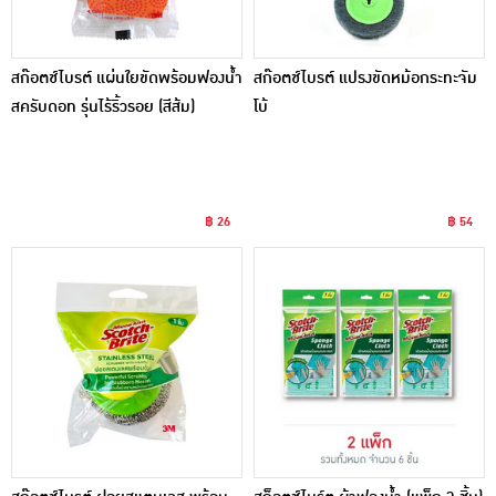
สก๊อตช์ไบรต์ แผ่นใยขัดพร้อมฟองน้ำ
สก๊อตช์ไบรต์ แปรงขัดหม้อกระทะจัม
สครับดอท รุ่นไร้ริ้วรอย (สีส้ม)
โบ้
฿ 26
฿ 54