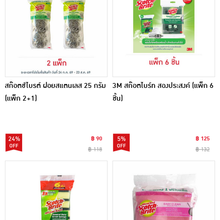
สก๊อตช์ไบรต์ ฝอยสแตนเลส 25 กรัม
3M สก๊อตไบร์ท สองประสงค์ (แพ็ก 6
(แพ็ก 2+1)
ชิ้น)
24%
฿ 90
5%
฿ 125
฿ 118
฿ 132