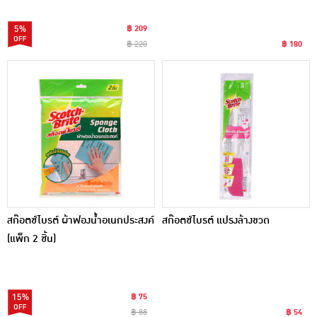
5%
฿ 209
฿ 220
฿ 180
สก๊อตช์ไบรต์ ผ้าฟองน้ำอเนกประสงค์
สก๊อตช์ไบรต์ แปรงล้างขวด
(แพ็ก 2 ชิ้น)
15%
฿ 75
฿ 88
฿ 54