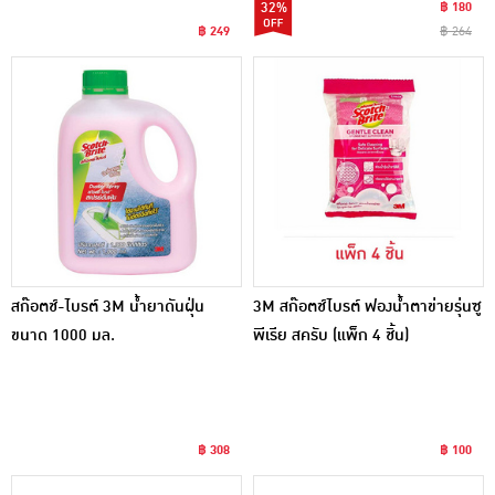
32%
฿ 180
฿ 249
฿ 264
สก๊อตช์-ไบรต์ 3M น้ำยาดันฝุ่น
3M สก๊อตช์ไบรต์ ฟองน้ำตาข่ายรุ่นซู
ขนาด 1000 มล.
พีเรีย สครับ (แพ็ก 4 ชิ้น)
฿ 308
฿ 100