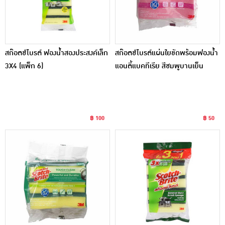
สก๊อตช์ไบรต์ ฟองน้ำสองประสงค์เล็ก
สก๊อตช์ไบรต์แผ่นใยขัดพร้อมฟองน้ำ
3X4 (แพ็ก 6)
แอนตี้แบคทีเรีย สีชมพูบานเย็น
แพ็ก2+1
฿ 100
฿ 50