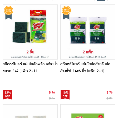
เครื่องปรุงรสและของแห้ง
ขนมขบเคี้ยว และช็อคโกแลต
อาหารสด ผัก ผลไม้และเบเกอรี่
สก๊อตช์ไบรต์ แผ่นใยขัดพร้อมฟองน้ำ
สก๊อตช์ไบรต์ แผ่นใยขัดสำหรับขัด
ขนาด 3x4 (แพ็ก 2+1)
ล้างทั่วไป 4x6 นิ้ว (แพ็ก 2+1)
12%
฿ 76
10%
฿ 76
฿ 86
฿ 84