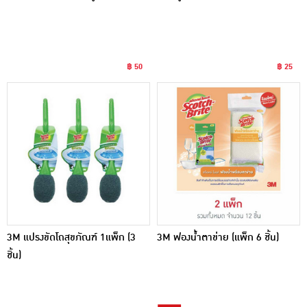
฿ 50
฿ 25
3M แปรงขัดโถสุขภัณฑ์ 1แพ็ก (3
3M ฟองน้ำตาข่าย (แพ็ก 6 ชิ้น)
ชิ้น)