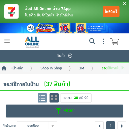
ช้อป All Online ผ่าน 7App
โหลดฟรี
โปรเด็ด สินค้าโดนใจ ห้างใกล้บ้าน
Toggle
navigation
สินค้า
หน้าหลัก
Shop in Shop
3M
ของใช้ภายในบ้าน
(37 สินค้า)
ของใช้ภายในบ้าน
แสดง
30
60
90
ย้อนกลับ
ย้อนกลับ
ย้อนกลับ
ย้อนกลับ
ย้อนกลับ
ย้อนกลับ
ย้อนกลับ
ย้อนกลับ
ย้อนกลับ
ย้อนกลับ
ย้อนกลับ
Filter
เครื่องดื่มและผงชงดื่ม
มือถือ
พระเครื่อง test pop
1
จัดเรียงตาม
ยอดนิยม