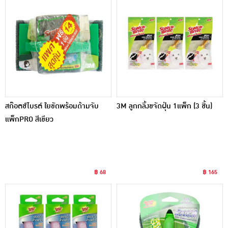
สก๊อตช์ไบรต์ ใยขัดพร้อมด้ามจับ
3M ลูกกลิ้งขจัดฝุ่น 1แพ็ก (3 ชิ้น)
แพ็กPRO สีเขียว
฿ 68
฿ 165