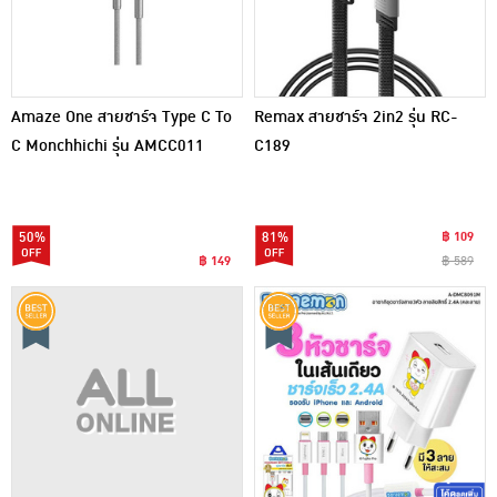
Amaze One สายชาร์จ Type C To
Remax สายชาร์จ 2in2 รุ่น RC-
C Monchhichi รุ่น AMCC011
C189
50%
81%
฿ 109
฿ 149
฿ 589