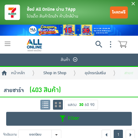
ช้อป All Online ผ่าน 7App
โหลดฟรี
โปรเด็ด สินค้าโดนใจ ห้างใกล้บ้าน
Toggle
navigation
สินค้า
หน้าหลัก
Shop in Shop
อุปกรณ์เสริม
สายชาร์
(403 สินค้า)
สายชาร์จ
แสดง
30
60
90
ย้อนกลับ
ย้อนกลับ
ย้อนกลับ
ย้อนกลับ
ย้อนกลับ
ย้อนกลับ
ย้อนกลับ
ย้อนกลับ
ย้อนกลับ
ย้อนกลับ
ย้อนกลับ
Filter
เครื่องดื่มและผงชงดื่ม
มือถือ
พระเครื่อง test pop
1
จัดเรียงตาม
ยอดนิยม