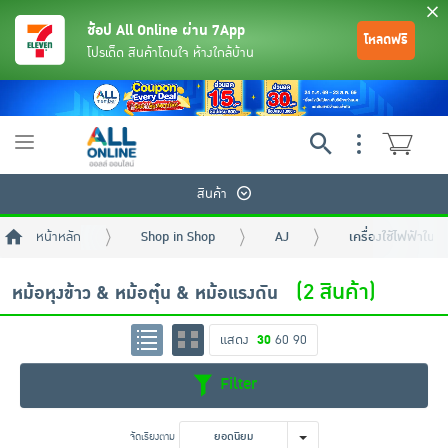
ช้อป All Online ผ่าน 7App
โหลดฟรี
โปรเด็ด สินค้าโดนใจ ห้างใกล้บ้าน
Toggle
navigation
สินค้า
หน้าหลัก
Shop in Shop
AJ
เครื่องใช้ไฟฟ้าในคร
(2 สินค้า)
หม้อหุงข้าว & หม้อตุ๋น & หม้อแรงดัน
แสดง
30
60
90
ย้อนกลับ
ย้อนกลับ
ย้อนกลับ
ย้อนกลับ
ย้อนกลับ
ย้อนกลับ
ย้อนกลับ
ย้อนกลับ
ย้อนกลับ
ย้อนกลับ
ย้อนกลับ
Filter
เครื่องดื่มและผงชงดื่ม
มือถือ
พระเครื่อง test pop
จัดเรียงตาม
ยอดนิยม