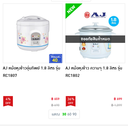
เครื่องปรุงรสและของแห้ง
ขนมขบเคี้ยว และช็อคโกแลต
อาหารสด ผัก ผลไม้และเบเกอรี่
ขออภัยสินค้าหมด
AJ หม้อหุงข้าวอุ่นทิพย์ 1.8 ลิตร รุ่น
AJ หม้อหุงข้าว ความจุ 1.8 ลิตร รุ่น
RC1807
RC1802
4%
฿ 659
36%
฿ 699
฿ 690
฿ 1,099
แสดง
30
60
90