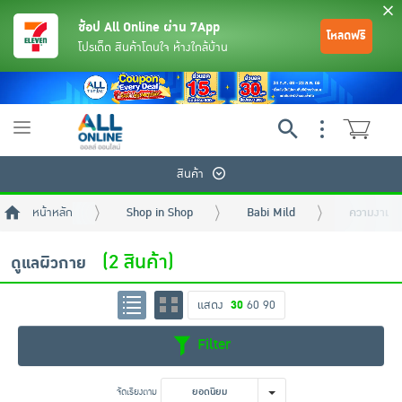
ช้อป All Online ผ่าน 7App
โหลดฟรี
โปรเด็ด สินค้าโดนใจ ห้างใกล้บ้าน
Toggle
navigation
สินค้า
หน้าหลัก
Shop in Shop
Babi Mild
ความงามและ
(2 สินค้า)
ดูแลผิวกาย
แสดง
30
60
90
ย้อนกลับ
ย้อนกลับ
ย้อนกลับ
ย้อนกลับ
ย้อนกลับ
ย้อนกลับ
ย้อนกลับ
ย้อนกลับ
ย้อนกลับ
ย้อนกลับ
ย้อนกลับ
Filter
เครื่องดื่มและผงชงดื่ม
มือถือ
พระเครื่อง test pop
จัดเรียงตาม
ยอดนิยม