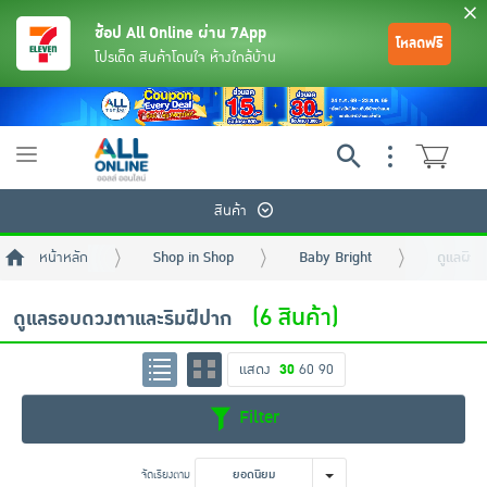
ช้อป All Online ผ่าน 7App
โหลดฟรี
โปรเด็ด สินค้าโดนใจ ห้างใกล้บ้าน
Toggle
navigation
สินค้า
หน้าหลัก
Shop in Shop
Baby Bright
ดูแลผิวห
(6 สินค้า)
ดูแลรอบดวงตาและริมฝีปาก
แสดง
30
60
90
ย้อนกลับ
ย้อนกลับ
ย้อนกลับ
ย้อนกลับ
ย้อนกลับ
ย้อนกลับ
ย้อนกลับ
ย้อนกลับ
ย้อนกลับ
ย้อนกลับ
ย้อนกลับ
Filter
เครื่องดื่มและผงชงดื่ม
มือถือ
พระเครื่อง test pop
จัดเรียงตาม
ยอดนิยม