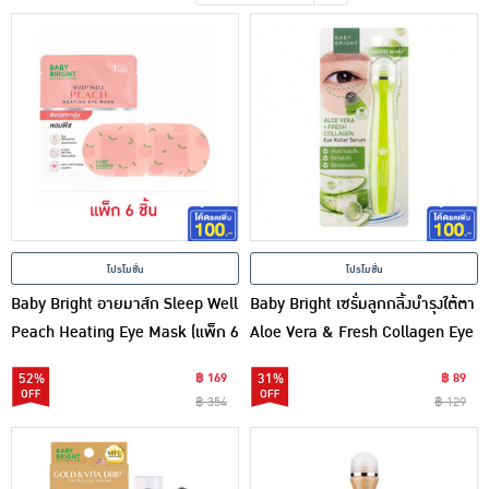
เครื่องปรุงรสและของแห้ง
ขนมขบเคี้ยว และช็อคโกแลต
อาหารสด ผัก ผลไม้และเบเกอรี่
โปรโมชั่น
โปรโมชั่น
Baby Bright อายมาส์ก Sleep Well
Baby Bright เซรั่มลูกกลิ้งบำรุงใต้ตา
Peach Heating Eye Mask (แพ็ก 6
Aloe Vera & Fresh Collagen Eye
ชิ้น)
Roller Serum 15 มล.
52%
฿ 169
31%
฿ 89
฿ 354
฿ 129