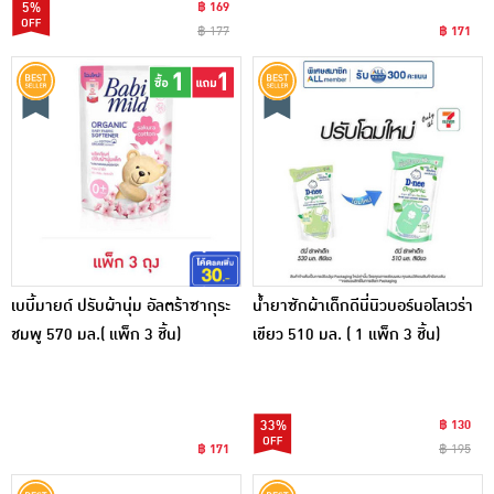
5%
฿ 169
฿ 177
฿ 171
เบบี้มายด์ ปรับผ้านุ่ม อัลตร้าซากุระ
น้ำยาซักผ้าเด็กดีนี่นิวบอร์นอโลเวร่า
ชมพู 570 มล.( แพ็ก 3 ชิ้น)
เขียว 510 มล. ( 1 แพ็ก 3 ชิ้น)
33%
฿ 130
฿ 171
฿ 195