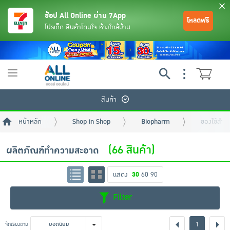
ช้อป All Online ผ่าน 7App
โหลดฟรี
โปรเด็ด สินค้าโดนใจ ห้างใกล้บ้าน
Toggle
navigation
สินค้า
หน้าหลัก
Shop in Shop
Biopharm
ของใช้สำหร
(66 สินค้า)
ผลิตภัณฑ์ทำความสะอาด
แสดง
30
60
90
ย้อนกลับ
ย้อนกลับ
ย้อนกลับ
ย้อนกลับ
ย้อนกลับ
ย้อนกลับ
ย้อนกลับ
ย้อนกลับ
ย้อนกลับ
ย้อนกลับ
ย้อนกลับ
Filter
เครื่องดื่มและผงชงดื่ม
มือถือ
พระเครื่อง test pop
1
จัดเรียงตาม
ยอดนิยม