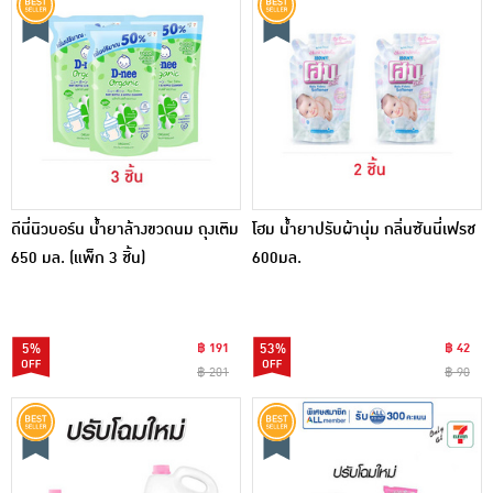
ดีนี่นิวบอร์น น้ำยาล้างขวดนม ถุงเติม
โฮม น้ำยาปรับผ้านุ่ม กลิ่นซันนี่เฟรช
650 มล. (แพ็ก 3 ชิ้น)
600มล.
5%
฿ 191
53%
฿ 42
฿ 201
฿ 90