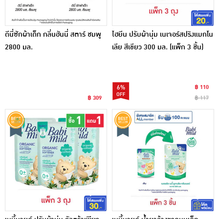
ดีนี่ซักผ้าเด็ก กลิ่นฮันนี่ สตาร์ ชมพู
ไฮยีน ปรับผ้านุ่ม เนเจอร์สปริงแมกโน
2800 มล.
เลีย สีเขียว 300 มล. (แพ็ก 3 ชิ้น)
6%
฿ 110
฿ 309
฿ 117