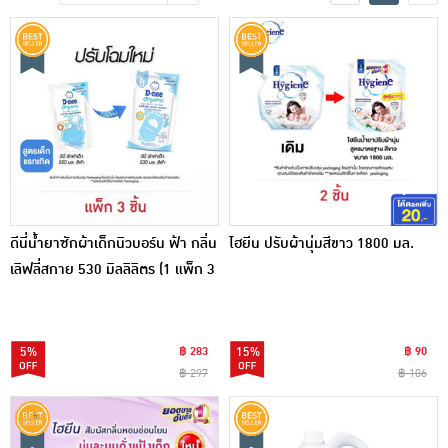
เครื่องปรุงรสและของแห้ง
ขนมขบเคี้ยว และช็อคโกแลต
อาหารสด ผัก ผลไม้และเบเกอรี่
ดีนี่น้ำยาซักผ้าเด็กนิวบอร์น ฟ้า กลิ่น
ไฮยีน ปรับผ้านุ่มสีขาว 1800 มล.
เลิฟลี่สกาย 530 มิลลิลิตร (1 แพ็ก 3
ชิ้น)
5%
฿ 283
15%
฿ 90
฿ 297
฿ 106