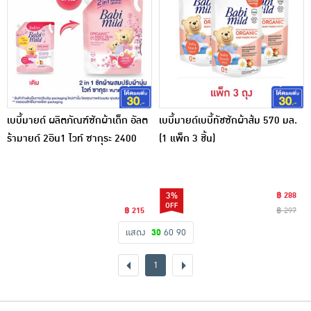
เบบี้มายด์ ผลิตภัณฑ์ซักผ้าเด็ก อัลต
เบบี้มายด์เบบี้ทัชซักผ้าส้ม 570 มล.
ร้ามายด์ 2อิน1 ไวท์ ซากุระ 2400
(1 แพ็ก 3 ชิ้น)
มล.
3%
฿ 288
฿ 215
฿ 297
แสดง
30
60
90
1