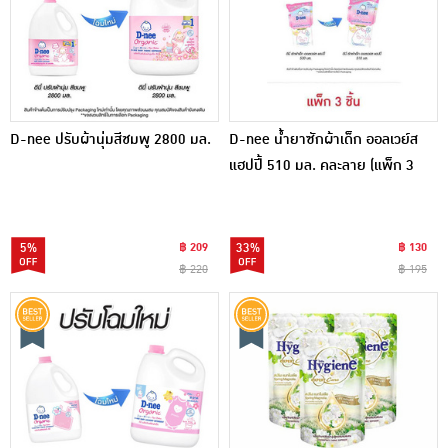
D-nee ปรับผ้านุ่มสีชมพู 2800 มล.
D-nee น้ำยาซักผ้าเด็ก ออลเวย์ส
แฮปปี้ 510 มล. คละลาย (แพ็ก 3
ชิ้น)
5%
฿ 209
33%
฿ 130
฿ 220
฿ 195