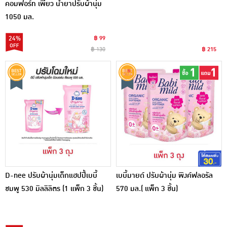
คอมฟอร์ท เพียว น้ำยาปรับผ้านุ่ม
1400 มล.
1050 มล.
24%
฿ 99
฿ 130
฿ 215
D-nee ปรับผ้านุ่มเด็กแฮปปี้เบบี้
เบบี้มายด์ ปรับผ้านุ่ม พิงค์ฟลอรัล
ชมพู 530 มิลลิลิตร (1 แพ็ก 3 ชิ้น)
570 มล.( แพ็ก 3 ชิ้น)