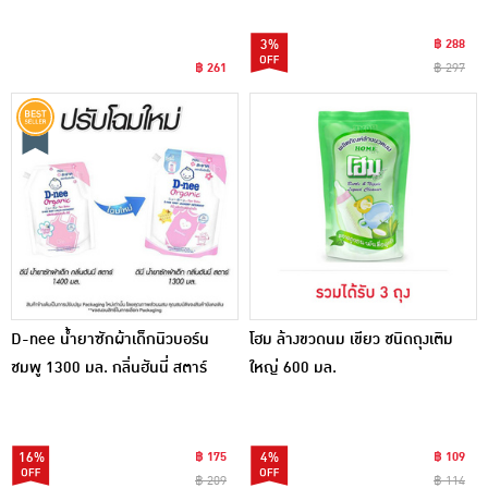
3%
฿ 288
฿ 261
฿ 297
D-nee น้ำยาซักผ้าเด็กนิวบอร์น
โฮม ล้างขวดนม เขียว ชนิดถุงเติม
ชมพู 1300 มล. กลิ่นฮันนี่ สตาร์
ใหญ่ 600 มล.
16%
฿ 175
4%
฿ 109
฿ 209
฿ 114