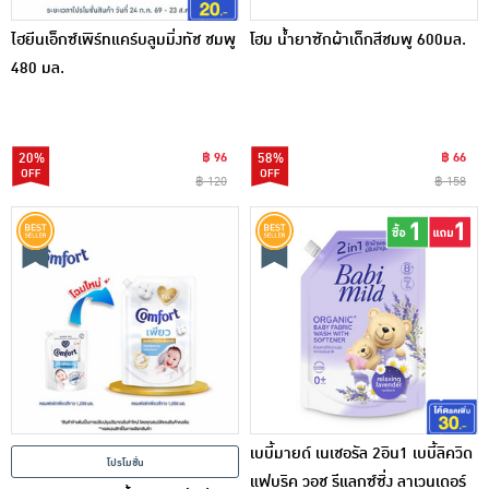
ไฮยีนเอ็กซ์เพิร์ทแคร์บลูมมิ่งทัช ชมพู
โฮม น้ำยาซักผ้าเด็กสีชมพู 600มล.
480 มล.
20%
฿ 96
58%
฿ 66
฿ 120
฿ 158
เบบี้มายด์ เนเชอรัล 2อิน1 เบบี้ลิควิด
โปรโมชั่น
แฟบริค วอช รีแลกซ์ซิ่ง ลาเวนเดอร์