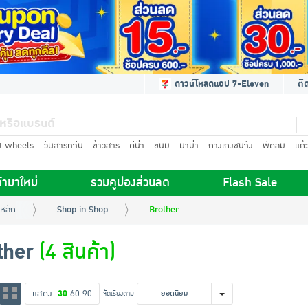
ดาวน์โหลดแอป 7-Eleven
ติ
t wheels
วันสารทจีน
ข้าวสาร
ดีน่า
ขนม
มาม่า
กางเกงชินจัง
พัดลม
แก้
้ามาใหม่
รวมคูปองส่วนลด
Flash Sale
หลัก
Shop in Shop
Brother
ther
(4 สินค้า)
แสดง
30
60
90
จัดเรียงตาม
ยอดนิยม