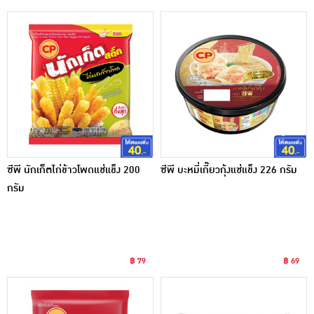
ซีพี นักเก็ตไก่ข้าวโพดแช่แข็ง 200
ซีพี บะหมี่เกี๊ยวกุ้งแช่แข็ง 226 กรัม
กรัม
฿ 79
฿ 69