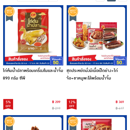
เครื่องปรุงรสและของแห้ง
ขนมขบเคี้ยว และช็อคโกแลต
อาหารสด ผัก ผลไม้และเบเกอรี่
ไก่ต้มน้ำปลาพร้อมเครื่องในและน้ำจิ้ม
ชุดประหยัดมั่งมีเนื้อเป็ดย่าง+ไก่
890 กรัม ซีพี
จ้อ+ขาหมูพะโล้พร้อมน้ำจิ้ม
5%
฿ 209
12%
฿ 369
฿ 219
฿ 417