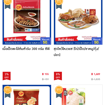
เนื้อเป็ดพะโล้ต้นตำรับ 300 กรัม ซีพี
ชุดไหว้โหงวแซ (ไก่/เป็ด/ขาหมู/กุ้ง/
ปลา)
3%
฿ 155
8%
฿ 1,689
฿ 159
฿ 1,835