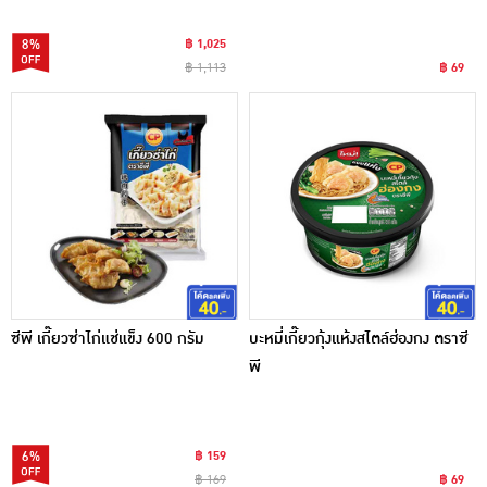
8%
฿ 1,025
฿ 1,113
฿ 69
ซีพี เกี๊ยวซ่าไก่แช่แข็ง 600 กรัม
บะหมี่เกี๊ยวกุ้งแห้งสไตล์ฮ่องกง ตราซี
พี
6%
฿ 159
฿ 169
฿ 69