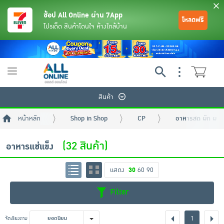
ช้อป All Online ผ่าน 7App
โหลดฟรี
โปรเด็ด สินค้าโดนใจ ห้างใกล้บ้าน
Toggle
navigation
สินค้า
หน้าหลัก
Shop in Shop
CP
อาหารสด ผัก ผลไม้
(32 สินค้า)
อาหารแช่แข็ง
แสดง
30
60
90
ย้อนกลับ
ย้อนกลับ
ย้อนกลับ
ย้อนกลับ
ย้อนกลับ
ย้อนกลับ
ย้อนกลับ
ย้อนกลับ
ย้อนกลับ
ย้อนกลับ
ย้อนกลับ
Filter
เครื่องดื่มและผงชงดื่ม
มือถือ
พระเครื่อง test pop
1
จัดเรียงตาม
ยอดนิยม