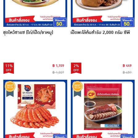
ชุดไหว้ซาแซ (ไก่/เป็ด/ขาหมู)
เป็ดพะโล้ต้นตำรับ 2,000 กรัม ซีพี
11%
฿ 1,159
2%
฿ 449
฿ 1,307
฿ 459