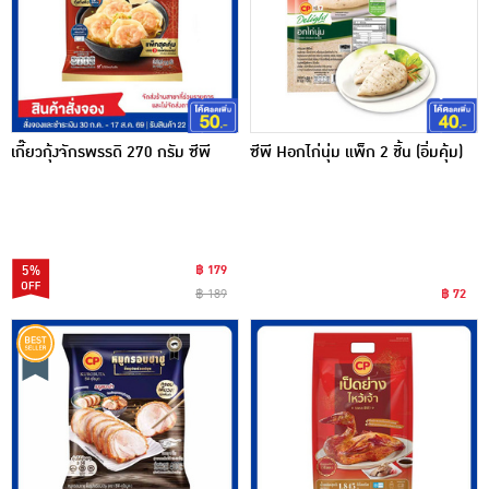
เกี๊ยวกุ้งจักรพรรดิ 270 กรัม ซีพี
ซีพี Hอกไก่นุ่ม แพ็ก 2 ชิ้น (อิ่มคุ้ม)
5%
฿ 179
฿ 189
฿ 72