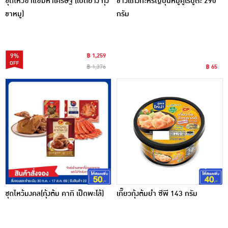
ชุดไหว้ซาแซมหาเศรษฐี (เป็ดย่าง กุ้ง
ข้าวแกงกะหรี่ญี่ปุ่นหมูคูโรบูตะ 290
ขาหมู)
กรัม
9%
฿ 1,259
฿ 1,376
฿ 65
ชุดไหว้มงคล(กุ้งต้ม คากิ เป็ดพะโล้)
เกี๊ยวกุ้งต้มยำ ซีพี 143 กรัม