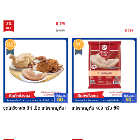
3%
฿ 375
฿ 385
฿ 389
ชุดไหว้ซาแซ (ไก่ เป็ด สะโพกหมูต้ม)
สะโพกหมูต้ม 400 กรัม ซีพี