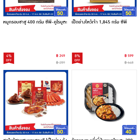
หมูกรอบชาชู 400 กรัม ซีพี-คูโรบูตะ
เป็ดย่างไหว้เจ้า 1,845 กรัม ซีพี
4%
฿ 249
8%
฿ 599
฿ 259
฿ 648