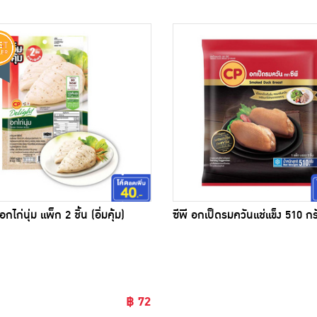
อกไก่นุ่ม แพ็ก 2 ชิ้น (อิ่มคุ้ม)
ซีพี อกเป็ดรมควันแช่แข็ง 510 กร
฿ 72