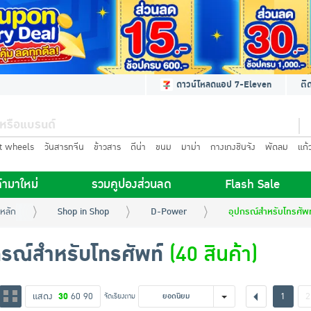
ดาวน์โหลดแอป 7-Eleven
ติ
t wheels
วันสารทจีน
ข้าวสาร
ดีน่า
ขนม
มาม่า
กางเกงชินจัง
พัดลม
แก้
้ามาใหม่
รวมคูปองส่วนลด
Flash Sale
หลัก
Shop in Shop
D-Power
อุปกรณ์สำหรับโทรศัพท
กรณ์สำหรับโทรศัพท์
(40 สินค้า)
แสดง
30
60
90
1
2
จัดเรียงตาม
ยอดนิยม