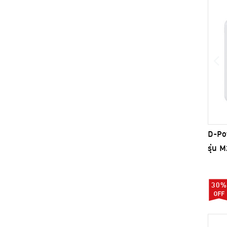
D-Po
รุ่น 
30%