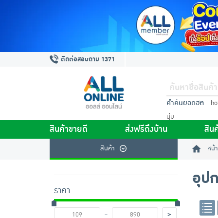
ติดต่อสอบถาม 1371
คำค้นยอดฮิต
ho
นุ่ม
สินค้าขายดี
ส่งฟรีถึงบ้าน
สินค
สินค้า
หน้า
อุป
ราคา
-
>