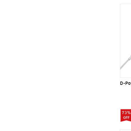
D-Pow
73%