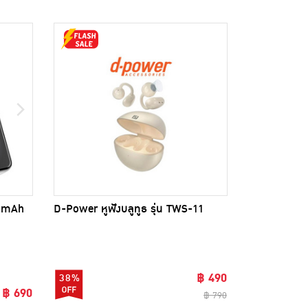
0 mAh
D-Power หูฟังบลูทูธ รุ่น TWS-11
฿ 490
38%
฿ 690
฿ 790