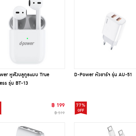
er หูฟังบลูทูธแบบ True
D-Power หัวชาร์จ รุ่น AU-51
ess รุ่น BT-13
฿ 199
77%
฿ 519