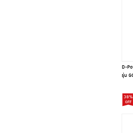
D-Po
รุ่น 
38%