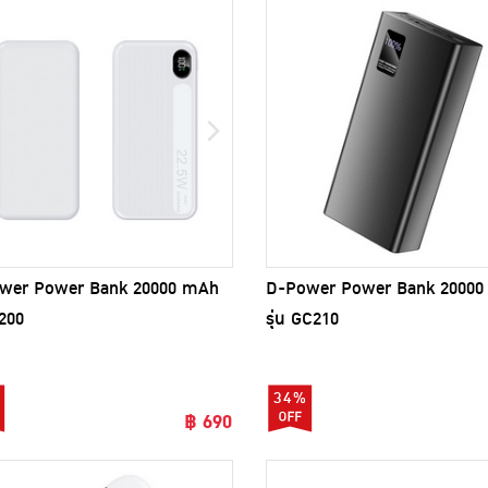
wer Power Bank 20000 mAh
D-Power Power Bank 2000
M200
รุ่น GC210
34%
฿ 690