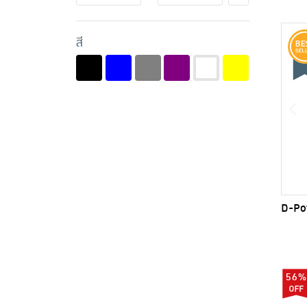
สี
D-Pow
56%