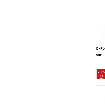
D-Pow
50P
73%