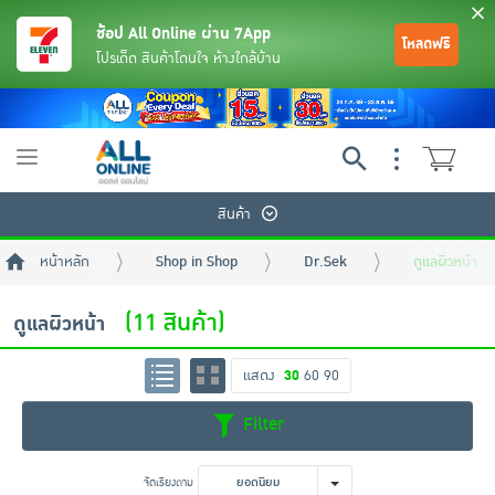
ช้อป All Online ผ่าน 7App
โหลดฟรี
โปรเด็ด สินค้าโดนใจ ห้างใกล้บ้าน
Toggle
navigation
สินค้า
หน้าหลัก
Shop in Shop
Dr.Sek
ดูแลผิวหน้า
(11 สินค้า)
ดูแลผิวหน้า
แสดง
30
60
90
ย้อนกลับ
ย้อนกลับ
ย้อนกลับ
ย้อนกลับ
ย้อนกลับ
ย้อนกลับ
ย้อนกลับ
ย้อนกลับ
ย้อนกลับ
ย้อนกลับ
ย้อนกลับ
Filter
เครื่องดื่มและผงชงดื่ม
มือถือ
พระเครื่อง test pop
จัดเรียงตาม
ยอดนิยม