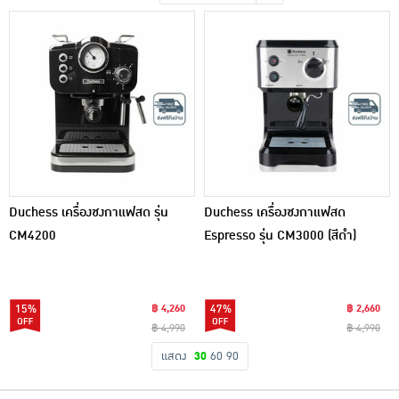
เครื่องปรุงรสและของแห้ง
ขนมขบเคี้ยว และช็อคโกแลต
อาหารสด ผัก ผลไม้และเบเกอรี่
Duchess เครื่องชงกาแฟสด รุ่น
Duchess เครื่องชงกาแฟสด
CM4200
Espresso รุ่น CM3000 (สีดำ)
15%
฿ 4,260
47%
฿ 2,660
฿ 4,990
฿ 4,990
แสดง
30
60
90