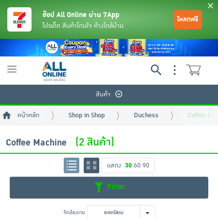
ช้อป All Online ผ่าน 7App
โหลดฟรี
โปรเด็ด สินค้าโดนใจ ห้างใกล้บ้าน
Toggle
navigation
สินค้า
หน้าหลัก
Shop in Shop
Duchess
Coffee Ma
(2 สินค้า)
Coffee Machine
แสดง
30
60
90
ย้อนกลับ
ย้อนกลับ
ย้อนกลับ
ย้อนกลับ
ย้อนกลับ
ย้อนกลับ
ย้อนกลับ
ย้อนกลับ
ย้อนกลับ
ย้อนกลับ
ย้อนกลับ
Filter
เครื่องดื่มและผงชงดื่ม
มือถือ
พระเครื่อง test pop
จัดเรียงตาม
ยอดนิยม