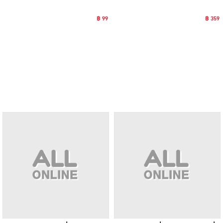
฿ 99
฿ 359