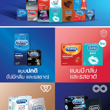
เครื่องปรุงรสและของแห้ง
ขนมขบเคี้ยว และช็อคโกแลต
อาหารสด ผัก ผลไม้และเบเกอรี่