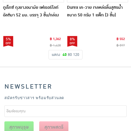
ดูเร็กซ์ ถุงยางอนามัย เฟเธอร์ไลท์
Durex เค-วาย เจลหล่อลื่นสูตรน้ำ
อัลติมา 52 มม. บรรจุ 3 ชิ้น/กล่อง
ขนาด 50 กรัม 1 แพ็ก (3 ชิ้น)
(แพ็ก 12 กล่อง)
5%
฿ 1,362
8%
฿ 552
฿ 1,428
฿ 597
แสดง
40
80
120
NEWSLETTER
สมัครรับข่าวสาร พร้อมรับส่วนลด
สุภาพบุรุษ
สุภาพสตรี