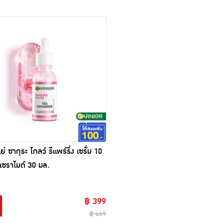
เย่ ซากุระ โกลว์ รีแพร์ริ่ง เซรั่ม 10
 เซราไมด์ 30 มล.
฿ 399
฿ 469