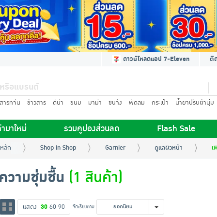
ดาวน์โหลดแอป 7-Eleven
ติ
นสารทจีน
ข้าวสาร
ดีน่า
ขนม
มาม่า
ชินจัง
พัดลม
กระเป๋า
น้ำยาปรับผ้านุ่ม
้ามาใหม่
รวมคูปองส่วนลด
Flash Sale
หลัก
Shop in Shop
Garnier
ดูแลผิวหน้า
เพ
มความชุ่มชื้น
(1 สินค้า)
แสดง
30
60
90
จัดเรียงตาม
ยอดนิยม