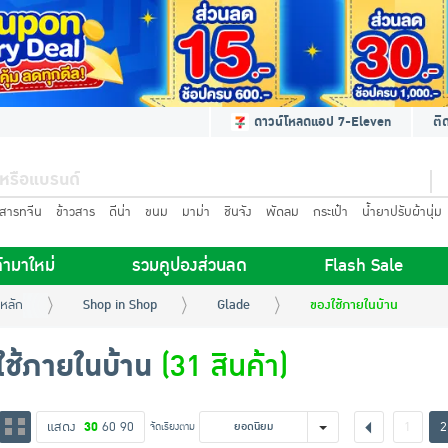
ดาวน์โหลดแอป 7-Eleven
ติ
นสารทจีน
ข้าวสาร
ดีน่า
ขนม
มาม่า
ชินจัง
พัดลม
กระเป๋า
น้ำยาปรับผ้านุ่ม
้ามาใหม่
รวมคูปองส่วนลด
Flash Sale
หลัก
Shop in Shop
Glade
ของใช้ภายในบ้าน
ใช้ภายในบ้าน
(31 สินค้า)
แสดง
30
60
90
1
2
จัดเรียงตาม
ยอดนิยม