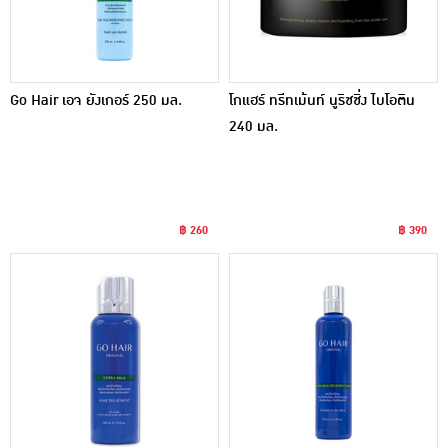
Go Hair เอจ ยังเกอร์ 250 มล.
โกแฮร์ ทรีทเม้นท์ นูริชชิ่ง ไบโอติน
240 มล.
฿ 260
฿ 390