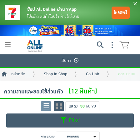
ช้อป All Online ผ่าน 7App
โหลดฟรี
โปรเด็ด สินค้าโดนใจ ห้างใกล้บ้าน
Toggle
navigation
สินค้า
หน้าหลัก
Shop in Shop
Go Hair
ความงามและขอ
(12 สินค้า)
ความงามและของใช้ส่วนตัว
แสดง
30
60
90
ย้อนกลับ
ย้อนกลับ
ย้อนกลับ
ย้อนกลับ
ย้อนกลับ
ย้อนกลับ
ย้อนกลับ
ย้อนกลับ
ย้อนกลับ
ย้อนกลับ
ย้อนกลับ
Filter
เครื่องดื่มและผงชงดื่ม
มือถือ
พระเครื่อง test pop
จัดเรียงตาม
ยอดนิยม