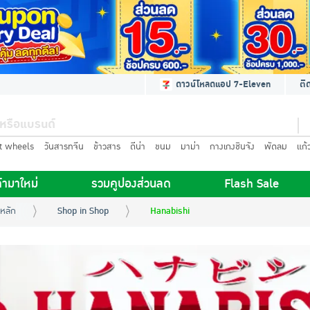
ดาวน์โหลดแอป 7-Eleven
ติ
t wheels
วันสารทจีน
ข้าวสาร
ดีน่า
ขนม
มาม่า
กางเกงชินจัง
พัดลม
แก้
้ามาใหม่
รวมคูปองส่วนลด
Flash Sale
หลัก
Shop in Shop
Hanabishi